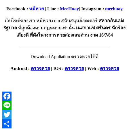
Facebook :
หมีหวย
| Line :
MeeHuay
| Instagram :
meehuay
เว็บไซต์ของเรา หมีหวย.com สนับสนุนล็อตเตอรี่
สลากกินแบ่ง
รัฐบาล
ที่ถูกต้องตามกฏหมายเท่านั้น
เนสกาแฟ ศรีนคร นักร้อง
เสียงดี ที่ดังในวงการหวยส่องเลขด่วน งวด 16/7/64
———————————————————–
Download Appliation ตรวจหวยได้ที่
Android :
ตรวจหวย
| IOS :
ตรวจหวย
| Web :
ตรวจหวย
Facebook
Line
Twitter