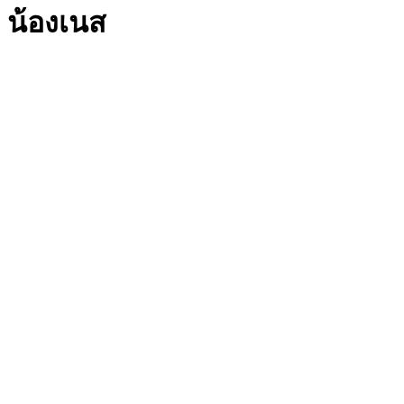
น้องเนส