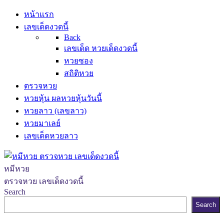
หน้าแรก
เลขเด็ดงวดนี้
Back
เลขเด็ด หวยเด็ดงวดนี้
หวยซอง
สถิติหวย
ตรวจหวย
หวยหุ้น ผลหวยหุ้นวันนี้
หวยลาว (เลขลาว)
หวยมาเลย์
เลขเด็ดหวยลาว
หมีหวย
ตรวจหวย เลขเด็ดงวดนี้
Search
Search