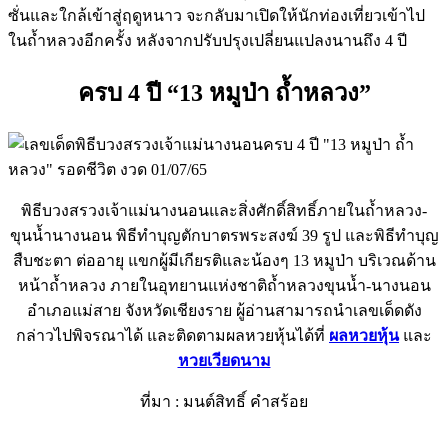
ซั่นและใกล้เข้าสู่ฤดูหนาว จะกลับมาเปิดให้นักท่องเที่ยวเข้าไป
ในถ้ำหลวงอีกครั้ง หลังจากปรับปรุงเปลี่ยนแปลงนานถึง 4 ปี
ครบ 4 ปี “13 หมูป่า ถ้ำหลวง”
พิธีบวงสรวงเจ้าแม่นางนอนและสิ่งศักดิ์สิทธิ์ภายในถ้ำหลวง-
ขุนน้ำนางนอน พิธีทำบุญตักบาตรพระสงฆ์ 39 รูป และพิธีทำบุญ
สืบชะตา ต่ออายุ แขกผู้มีเกียรติและน้องๆ 13 หมูป่า บริเวณด้าน
หน้าถ้ำหลวง ภายในอุทยานแห่งชาติถ้ำหลวงขุนน้ำ-นางนอน
อำเภอแม่สาย จังหวัดเชียงราย ผู้อ่านสามารถนำเลขเด็ดดัง
กล่าวไปพิจรณาได้ และติดตามผลหวยหุ้นได้ที่
ผลหวยหุ้น
และ
หวยเวียดนาม
ที่มา : มนต์สิทธิ์ คำสร้อย