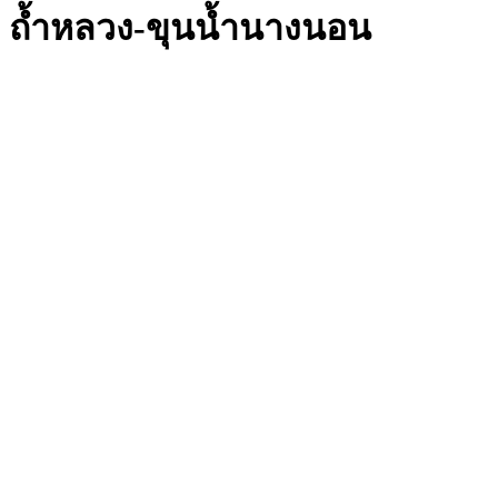
ถ้ำหลวง-ขุนน้ำนางนอน