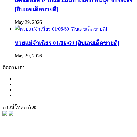
เลขเด็ดสลากใบแดง-แม่จำเนียรอ่อนนุช 01/06/69
[สิบเลขเด็ดขายดี]
May 29, 2026
หวยแม่จำเนียร 01/06/69 [สิบเลขเด็ดขายดี]
May 29, 2026
ติดตามเรา
ดาวน์โหลด App
FaceBook