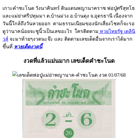
เกาะคำชะโนด วังนาคินทร์ ดินแดนพญานาคราช พ่อปู่ศรีสุทโธ
และแม่ย่าศรีปทุมมา ต.บ้านม่วง อ.บ้านดุง จ.อุดรธานี เนื่องจาก
วันนี้ใกล้ถึงวันหวยออก ตามธรรมเนียมของนักเสี่ยงโชคก็จะรอ
ดูว่านาคน้อยจะชูนิ้วเป็นเลขอะไร ใครติดตาม
หวยไทยรัฐ เดลินิ
วส์
จะมาท้ายๆงวดนะจ๊ะ และ ติดตามเลขเด็ดอื่นจากเราได้มาก
ขึ้นที่
หวยเด็ดงวดนี้
งวดที่แล้วแม่นมาก เลขเด็ดคำชะโนด