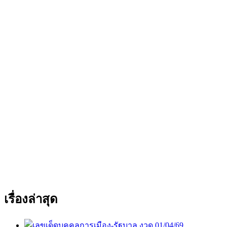
เรื่องล่าสุด