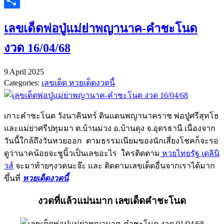
Twitter
Share
เลขเด็ดพ่อปู่แม่ย่าพญานาค-คำชะโนด
งวด 16/04/68
9 April 2025
Categories:
เลขเด็ด หวยเด็ดงวดนี้
เกาะคำชะโนด วังนาคินทร์ ดินแดนพญานาคราช พ่อปู่ศรีสุทโธ
และแม่ย่าศรีปทุมมา ต.บ้านม่วง อ.บ้านดุง จ.อุดรธานี เนื่องจาก
วันนี้ใกล้ถึงวันหวยออก ตามธรรมเนียมของนักเสี่ยงโชคก็จะรอ
ดูว่านาคน้อยจะชูนิ้วเป็นเลขอะไร ใครติดตาม
หวยไทยรัฐ เดลินิ
วส์
จะมาท้ายๆงวดนะจ๊ะ และ ติดตามเลขเด็ดอื่นจากเราได้มาก
ขึ้นที่
หวยเด็ดงวดนี้
งวดที่แล้วแม่นมาก เลขเด็ดคำชะโนด