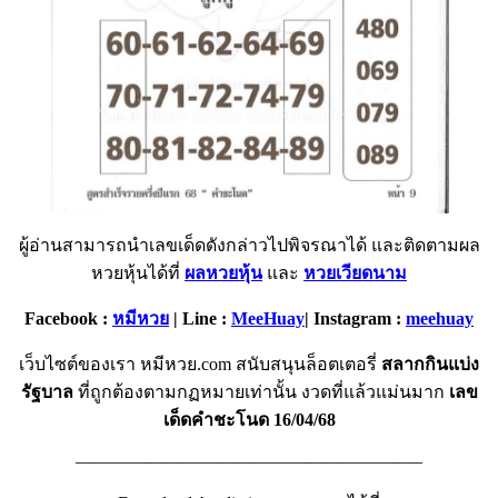
ผู้อ่านสามารถนำเลขเด็ดดังกล่าวไปพิจรณาได้ และติดตามผล
หวยหุ้นได้ที่
ผลหวยหุ้น
และ
หวยเวียดนาม
Facebook :
หมีหวย
| Line :
MeeHuay
| Instagram :
meehuay
เว็บไซต์ของเรา หมีหวย.com สนับสนุนล็อตเตอรี่
สลากกินแบ่ง
รัฐบาล
ที่ถูกต้องตามกฏหมายเท่านั้น งวดที่แล้วแม่นมาก
เลข
เด็ดคำชะโนด 16/04/68
———————————————————–