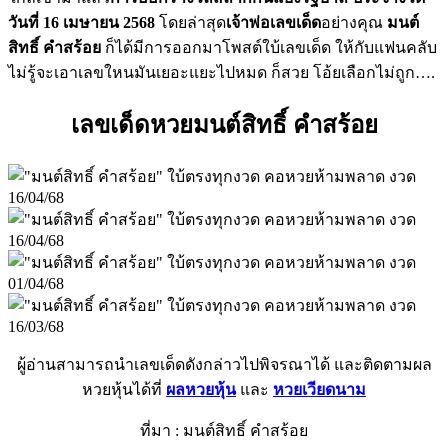
วันที่ 16 เมษายน 2568
โดยล่าสุด
เจ้าพ่อเลขเด็ด
อย่างคุณ
มนต์
สิทธิ์ คำสร้อย
ก็ได้มีการออกมาโพสต์ใบ้เลขเด็ด ให้กับแฟนคลับ
ไม่รู้จะเอาเลขใหนมันเยอะแยะไปหมด ก็สวย โอ้ยเลือกไม่ถูก….
เลขเด็ดหวยมนต์สิทธิ์ คำสร้อย
ผู้อ่านสามารถนำเลขเด็ดดังกล่าวไปพิจรณาได้ และติดตามผล
หวยหุ้นได้ที่
ผลหวยหุ้น
และ
หวยเวียดนาม
ที่มา : มนต์สิทธิ์ คำสร้อย