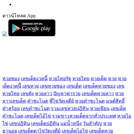
ดาวน์โหลด App
FaceBook
Tag น่าสนใจ
หวยซอง
เลขเด็ดงวดนี้
หวยไทยรัฐ
หวยไทย
หวยเด็ด
หวย
หวย
เด็ดงวดนี้
เลขหวย
เลขหวยซอง
เลขเด็ด
เลขเด็ดหวยซอง
เลข
หวยไทย
เลขดัง
หวยลาว
ปัญหาพารวย
เลขเด็ดหวยลาว
หวย
ลาวเลขเด็ด
คำชะโนด
พี่ไข่วัดเจดีย์
หวยคำชะโนด
มนต์สิทธิ์
คำสร้อย
เลขคำชะโนด
รวมเลขหวยปฎิทิน
หวยเขียน
เลขเด็ด
คำชะโนด
เลขเด็ดไอ้ไข่
รวมข่าวหวยเด็ดจากทั่วประเทศ
หวยไอ
ไข่
เลขปฎิทิน
เลขเด็ดปฎิทิน
แม่น้ำหนึ่ง
วันสำคัญ
หวย
ฮานอย
เลขเด็ดตาไข่วัดเจดีย์
เลขเด็ดไอไข่
เลขเด็ดหวย