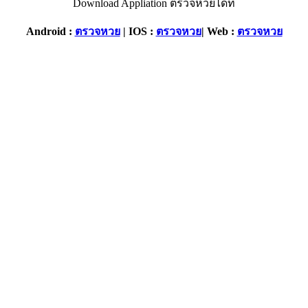
Download Appliation ตรวจหวยได้ที่
Android :
ตรวจหวย
| IOS :
ตรวจหวย
|
Web :
ตรวจหวย