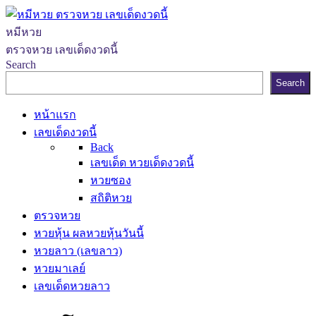
หมีหวย
ตรวจหวย เลขเด็ดงวดนี้
Search
Search
หน้าแรก
เลขเด็ดงวดนี้
Back
เลขเด็ด หวยเด็ดงวดนี้
หวยซอง
สถิติหวย
ตรวจหวย
หวยหุ้น ผลหวยหุ้นวันนี้
หวยลาว (เลขลาว)
หวยมาเลย์
เลขเด็ดหวยลาว