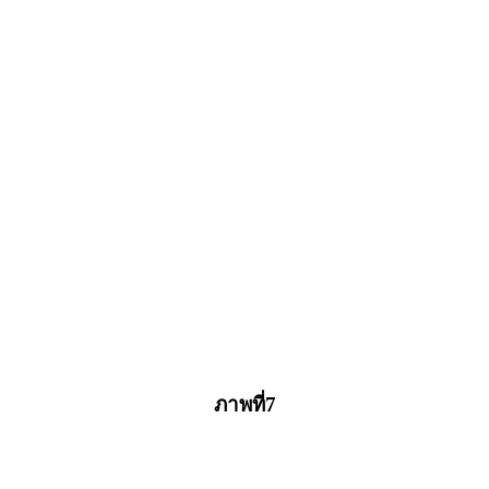
ภาพที่7