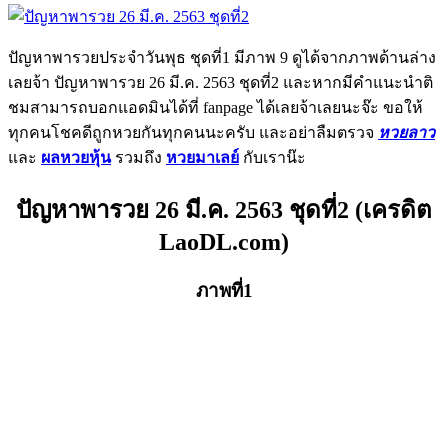
ปัญหาพารวยประจำวันพุธ ชุดที่1 มีภาพ 9 ดูได้จากภาพด้านล่าง
เลยจ้า ปัญหาพารวย 26 มี.ค. 2563 ชุดที่2 และหากมีคำแนะนำติ
ชมสามารถบอกแอดมินได้ที่ fanpage ได้เลยจ้าเลยนะจ๊ะ ขอให้
ทุกคนโชคดีถูกหวยกันทุกคนนะครับ และอย่าลืมตรวจ
หวยลาว
และ
ผลหวยหุ้น
รวมถึง
หวยมาเลย์
กับเราน๊ะ
ปัญหาพารวย 26 มี.ค. 2563 ชุดที่2 (เครดิต
LaoDL.com)
ภาพที่1