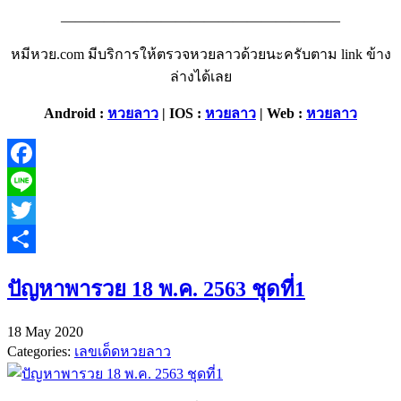
———————————————————–
หมีหวย.com มีบริการให้ตรวจหวยลาวด้วยนะครับตาม link ข้าง
ล่างได้เลย
Android :
หวยลาว
| IOS :
หวยลาว
| Web :
หวยลาว
Facebook
Line
Twitter
Share
ปัญหาพารวย 18 พ.ค. 2563 ชุดที่1
18 May 2020
Categories:
เลขเด็ดหวยลาว