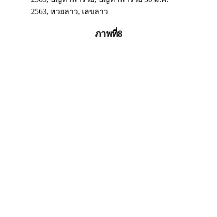
2563, หวยลาว, เลขลาว
ภาพที่8