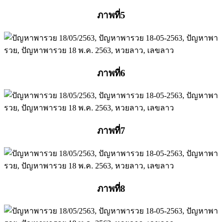
ภาพที่5
ภาพที่6
ภาพที่7
ภาพที่8