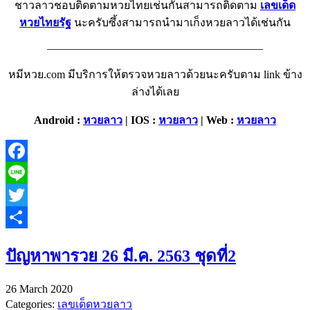
ชาวลาวชอบติดตามหวยไทยเช่นกันสามารถติดตาม
เลขเด็ด
หวยไทยรัฐ
นะครับซึ้งสามารถนำมาเก็งหวยลาวได้เช่นกัน
———————————————————–
หมีหวย.com มีบริการให้ตรวจหวยลาวด้วยนะครับตาม link ข้าง
ล่างได้เลย
Android :
หวยลาว
| IOS :
หวยลาว
| Web :
หวยลาว
Facebook
Line
Twitter
Share
ปัญหาพารวย 26 มี.ค. 2563 ชุดที่2
26 March 2020
Categories:
เลขเด็ดหวยลาว