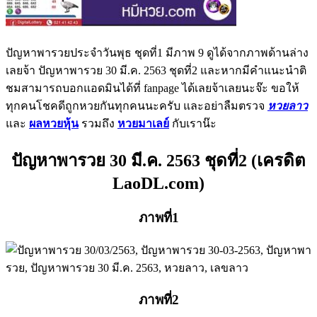
ปัญหาพารวยประจำวันพุธ ชุดที่1 มีภาพ 9 ดูได้จากภาพด้านล่าง
เลยจ้า ปัญหาพารวย 30 มี.ค. 2563 ชุดที่2 และหากมีคำแนะนำติ
ชมสามารถบอกแอดมินได้ที่ fanpage ได้เลยจ้าเลยนะจ๊ะ ขอให้
ทุกคนโชคดีถูกหวยกันทุกคนนะครับ และอย่าลืมตรวจ
หวยลาว
และ
ผลหวยหุ้น
รวมถึง
หวยมาเลย์
กับเราน๊ะ
ปัญหาพารวย 30 มี.ค. 2563 ชุดที่2 (เครดิต
LaoDL.com)
ภาพที่1
ภาพที่2