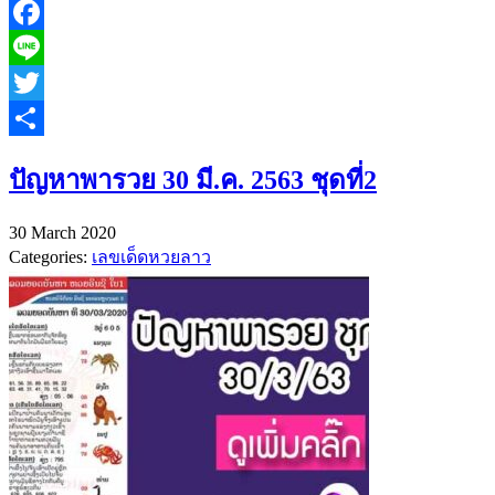
Facebook
Line
Twitter
Share
ปัญหาพารวย 30 มี.ค. 2563 ชุดที่2
30 March 2020
Categories:
เลขเด็ดหวยลาว