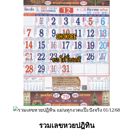
รวมเลขหวยปฎิทิน