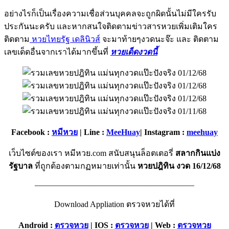
อย่างไรก็เป็นเรื่องความเชื่อส่วนบุคคลจะถูกผิดนั้นไม่มีใครรับ
ประกันนะครับ และหากสนใจติดตามข่าวสารหวยเพิ่มเติมใคร
ติดตาม
หวยไทยรัฐ เดลินิวส์
จะมาท้ายๆงวดนะจ๊ะ และ ติดตาม
เลขเด็ดอื่นจากเราได้มากขึ้นที่
หวยเด็ดงวดนี้
Facebook :
หมีหวย
| Line :
MeeHuay
| Instagram :
meehuay
เว็บไซต์ของเรา หมีหวย.com สนับสนุนล็อตเตอรี่
สลากกินแบ่ง
รัฐบาล
ที่ถูกต้องตามกฏหมายเท่านั้น
หวยปฎิทิน งวด 16/12/68
———————————————————–
Download Appliation ตรวจหวยได้ที่
Android :
ตรวจหวย
|
IOS :
ตรวจหวย
| Web :
ตรวจหวย