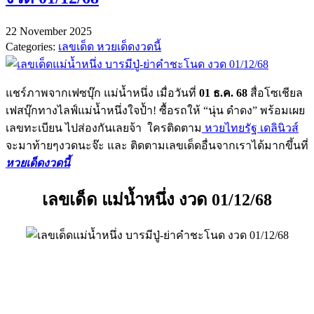
22 November 2025
Categories:
เลขเด็ด หวยเด็ดงวดนี้
แชร์ภาพจากเฟซบุ๊ก แม่น้ำหนึ่ง เมื่อวันที่
01 ธ.ค. 68
สื่อโซเชียล
เฟสบุ๊กทางไลฟ์แม่น้ำหนึ่งใจป้ำ! ซื้อรถให้ “นุ่น ดําดง” พร้อมเผย
เลขทะเบียน ไปส่องกันเลยจ้า ใครติดตาม
หวยไทยรัฐ เดลินิวส์
จะมาท้ายๆงวดนะจ๊ะ และ ติดตามเลขเด็ดอื่นจากเราได้มากขึ้นที่
หวยเด็ดงวดนี้
เลขเด็ด แม่น้ำหนึ่ง งวด 01/12/68