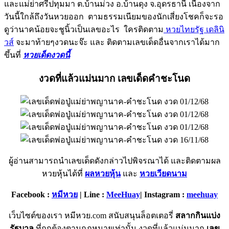
และแม่ย่าศรีปทุมมา ต.บ้านม่วง อ.บ้านดุง จ.อุดรธานี เนื่องจาก
วันนี้ใกล้ถึงวันหวยออก ตามธรรมเนียมของนักเสี่ยงโชคก็จะรอ
ดูว่านาคน้อยจะชูนิ้วเป็นเลขอะไร ใครติดตาม
หวยไทยรัฐ เดลินิ
วส์
จะมาท้ายๆงวดนะจ๊ะ และ ติดตามเลขเด็ดอื่นจากเราได้มาก
ขึ้นที่
หวยเด็ดงวดนี้
งวดที่แล้วแม่นมาก เลขเด็ดคำชะโนด
ผู้อ่านสามารถนำเลขเด็ดดังกล่าวไปพิจรณาได้ และติดตามผล
หวยหุ้นได้ที่
ผลหวยหุ้น
และ
หวยเวียดนาม
Facebook :
หมีหวย
| Line :
MeeHuay
| Instagram :
meehuay
เว็บไซต์ของเรา หมีหวย.com สนับสนุนล็อตเตอรี่
สลากกินแบ่ง
รัฐบาล
ที่ถูกต้องตามกฏหมายเท่านั้น งวดที่แล้วแม่นมาก
เลข