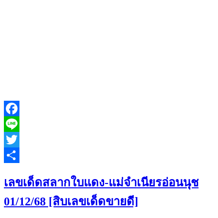
Facebook
Line
Twitter
Share
เลขเด็ดสลากใบแดง-แม่จำเนียรอ่อนนุช
01/12/68 [สิบเลขเด็ดขายดี]