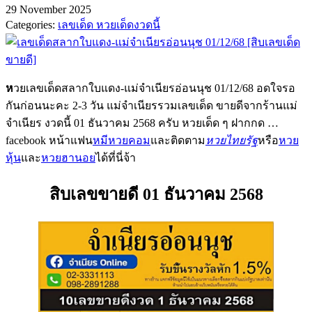
29 November 2025
Categories:
เลขเด็ด หวยเด็ดงวดนี้
ห
วยเลขเด็ดสลากใบแดง-แม่จำเนียรอ่อนนุช 01/12/68 อดใจรอ
กันก่อนนะคะ 2-3 วัน แม่จำเนียรรวมเลขเด็ด ขายดีจากร้านแม่
จำเนียร งวดนี้ 01 ธันวาคม 2568 ครับ หวยเด็ด ๆ ฝากกด …
facebook หน้าแฟน
หมีหวยคอม
และติดตาม
หวยไทยรัฐ
หรือ
หวย
หุ้น
และ
หวยฮานอย
ได้ที่นี่จ้า
สิบเลขขายดี 01 ธันวาคม 2568