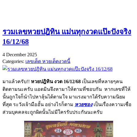
รวมเลขหวยปฎิทิน แม่นทุกงวดแป๊ะปังจริง
16/12/68
4 December 2025
Categories:
เลขเด็ด หวยเด็ดงวดนี้
มาแล้วครับ!!
หวยปฎิทิน งวด 16/12/68
เป็นเลขที่หลายๆคน
ติดตามนะครับ แอดมินจึงหามาให้ตามที่ชอบกัน หากเลขที่ให้
นั้นถูกใจก็นำไปหาลุ้นได้ตามใจ มาแรงมากได้รับความนิยม
ที่สุด ระวังเจ้ามืออั้น อย่างไรก็ตาม
หวยซอง
เป็นเรื่องความเชื่อ
ส่วนบุคคลจะถูกผิดนั้นไม่มีใครรับประกันนะครับ