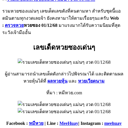
รวมหวยซองแม่นๆ เลขเด็ดเลขดังที่คนตามหา สำหรับชุดนี้แอ
ดมินตามทุกงวดเลยจ้า ยังคงหามาให้ตามเรื่อยๆนะครับ
Web
:
ตรวจหวย
หวยซอง 01/12/68
มาแรงมากได้รับความนิยมที่สุด
ระวังเจ้ามืออั้น
เลขเด็ดหวยซองเด่นๆ
ผู้อ่านสามารถนำเลขเด็ดดังกล่าวไปพิจรณาได้ และติดตามผล
หวยหุ้นได้ที่
ผลหวยหุ้น
และ
หวยเวียดนาม
ที่มา : หมีหวย.com
Facebook :
หมีหวย
| Line :
MeeHuay
| Instagram :
meehuay