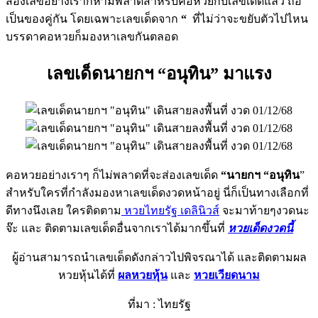
ส่องเลขอย่างเราก็ห้ามพลาดสำหรับคอหวยกับเลขเด็ดแล้ว ถือ
เป็นของคู่กัน โดยเฉพาะเลขเด็ดจาก
“
ที่ไม่ว่าจะขยับตัวไปไหน
บรรดาคอหวยก็มองหาเลขกันตลอด
เลขเด็ดนายกฯ “อนุทิน” มาแรง
คอหวยอย่างเราๆ ก็ไม่พลาดที่จะส่องเลขเด็ด
“นายกฯ “อนุทิน
”
สำหรับใครที่กำลังมองหาเลขเด็ดงวดหน้าอยู่ นี่ก็เป็นทางเลือกที่
ดีทางนึงเลย ใครติดตาม
หวยไทยรัฐ เดลินิวส์
จะมาท้ายๆงวดนะ
จ๊ะ และ ติดตามเลขเด็ดอื่นจากเราได้มากขึ้นที่
หวยเด็ดงวดนี้
ผู้อ่านสามารถนำเลขเด็ดดังกล่าวไปพิจรณาได้ และติดตามผล
หวยหุ้นได้ที่
ผลหวยหุ้น
และ
หวยเวียดนาม
ที่มา : ไทยรัฐ