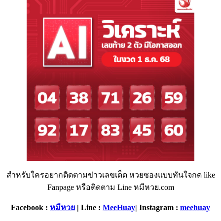
สำหรับใครอยากติดตามข่าวเลขเด็ด หวยซองแบบทันใจกด like
Fanpage หรือติดตาม Line หมีหวย.com
Facebook :
หมีหวย
| Line :
MeeHuay
| Instagram :
meehuay