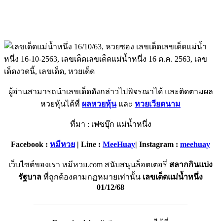
ผู้อ่านสามารถนำเลขเด็ดดังกล่าวไปพิจรณาได้ และติดตามผล
หวยหุ้นได้ที่
ผลหวยหุ้น
และ
หวยเวียดนาม
ที่มา : เฟซบุ๊ก แม่น้ำหนึ่ง
Facebook :
หมีหวย
| Line :
MeeHuay
| Instagram :
meehuay
เว็บไซต์ของเรา หมีหวย.com สนับสนุนล็อตเตอรี่
สลากกินแบ่ง
รัฐบาล
ที่ถูกต้องตามกฏหมายเท่านั้น
เลขเด็ดแม่น้ำหนึ่ง
01/12/68
———————————————————–