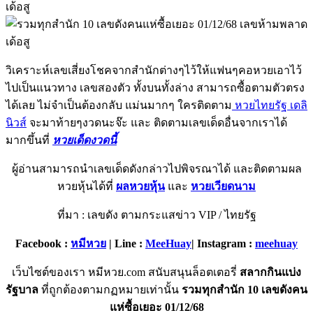
วิเคราะห์เลขเสี่ยงโชคจากสำนักต่างๆไว้ให้แฟนๆคอหวยเอาไว้
ไปเป็นแนวทาง เลขสองตัว ทั้งบนทั้งล่าง สามารถซื้อตามตัวตรง
ได้เลย ไม่จำเป็นต้องกลับ แม่นมากๆ ใครติดตาม
หวยไทยรัฐ เดลิ
นิวส์
จะมาท้ายๆงวดนะจ๊ะ และ ติดตามเลขเด็ดอื่นจากเราได้
มากขึ้นที่
หวยเด็ดงวดนี้
ผู้อ่านสามารถนำเลขเด็ดดังกล่าวไปพิจรณาได้ และติดตามผล
หวยหุ้นได้ที่
ผลหวยหุ้น
และ
หวยเวียดนาม
ที่มา : เลขดัง ตามกระแสข่าว VIP / ไทยรัฐ
Facebook :
หมีหวย
| Line :
MeeHuay
| Instagram :
meehuay
เว็บไซต์ของเรา หมีหวย.com สนับสนุนล็อตเตอรี่
สลากกินแบ่ง
รัฐบาล
ที่ถูกต้องตามกฏหมายเท่านั้น
รวมทุกสำนัก 10 เลขดังคน
แห่ซื้อเยอะ 01/12/68