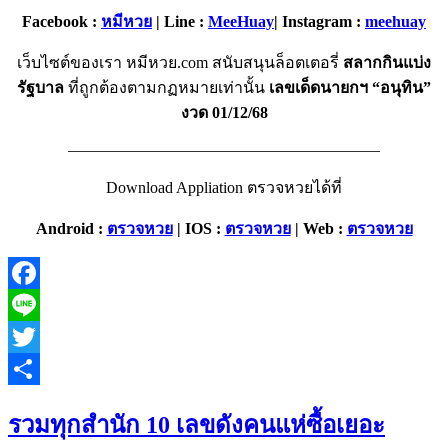
Facebook :
หมีหวย
| Line :
MeeHuay
| Instagram :
meehuay
เว็บไซต์ของเรา หมีหวย.com สนับสนุนล็อตเตอรี่
สลากกินแบ่ง
รัฐบาล
ที่ถูกต้องตามกฏหมายเท่านั้น
เลขเด็ดนายกฯ “อนุทิน”
งวด 01/12/68
———————————————————–
Download Appliation ตรวจหวยได้ที่
Android :
ตรวจหวย
| IOS :
ตรวจหวย
| Web :
ตรวจหวย
Facebook
Line
Twitter
Share
รวมทุกสำนัก 10 เลขดังคนแห่ซื้อเยอะ