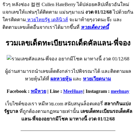
รัวๆ หลังช่อง 컬렌 Cullen HateBerry ได้ปล่อยคลิปเที่ยวอันใหม่
แจกเลขให้แฟนๆได้ติดตาม แม่นๆมาแน่
งวด 01/12/68
ไปด้วยกัน
ใครติดตาม
หวยไทยรัฐ เดลินิวส์
จะมาท้ายๆงวดนะจ๊ะ และ
ติดตามเลขเด็ดอื่นจากเราได้มากขึ้นที่
หวยเด็ดงวดนี้
รวมเลขเด็ดทะเบียนรถเด็ดคัลแลน-พี่จอง
ผู้อ่านสามารถนำเลขเด็ดดังกล่าวไปพิจรณาได้ และติดตามผล
หวยหุ้นได้ที่
ผลหวยหุ้น
และ
หวยเวียดนาม
Facebook :
หมีหวย
| Line :
MeeHuay
| Instagram :
meehuay
เว็บไซต์ของเรา หมีหวย.com สนับสนุนล็อตเตอรี่
สลากกินแบ่ง
รัฐบาล
ที่ถูกต้องตามกฏหมายเท่านั้น
เลขเด็ดทะเบียนรถเด็ดคัล
แลน-พี่จองอยากมีโชค มาทางนี้ งวด 01/12/68
———————————————————–