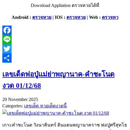
Download Appliation ตรวจหวยได้ที่
Android :
ตรวจหวย
| IOS :
ตรวจหวย
|
Web :
ตรวจหว
Facebook
Line
Twitter
Share
เลขเด็ดพ่อปู่แม่ย่าพญานาค-คำชะโนด
งวด 01/12/68
20 November 2025
Categories:
เลขเด็ด หวยเด็ดงวดนี้
เกาะคำชะโนด วังนาคินทร์ ดินแดนพญานาคราช พ่อปู่ศรีสุทโธ