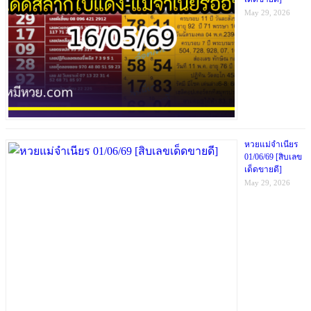
May 29, 2026
หวยแม่จำเนียร
01/06/69 [สิบเลข
เด็ดขายดี]
May 29, 2026