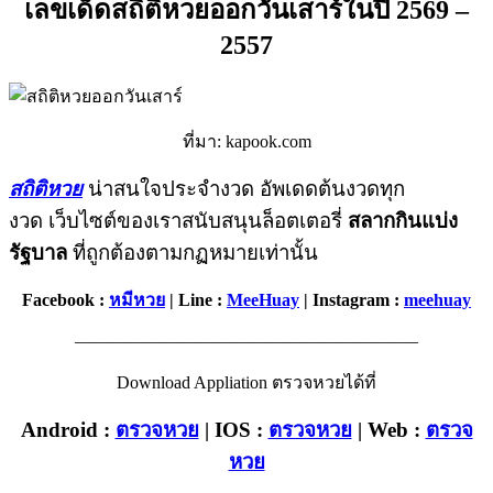
เลขเด็ดสถิติหวยออกวันเสาร์ในปี 2569 –
2557
ที่มา: kapook.com
สถิติหวย
น่าสนใจประจำงวด อัพเดดต้นงวดทุก
งวด เว็บไซต์ของเราสนับสนุนล็อตเตอรี่
สลากกินแบ่ง
รัฐบาล
ที่ถูกต้องตามกฏหมายเท่านั้น
Facebook :
หมีหวย
| Line :
MeeHuay
| Instagram :
meehuay
———————————————————–
Download Appliation ตรวจหวยได้ที่
Android :
ตรวจหวย
| IOS :
ตรวจหวย
| Web :
ตรวจ
หวย