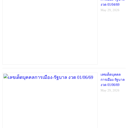
งวด 01/04/69
May 29, 2026
เลขเด็ดบุคคล
การเมือง-รัฐบาล
งวด 01/06/69
May 29, 2026