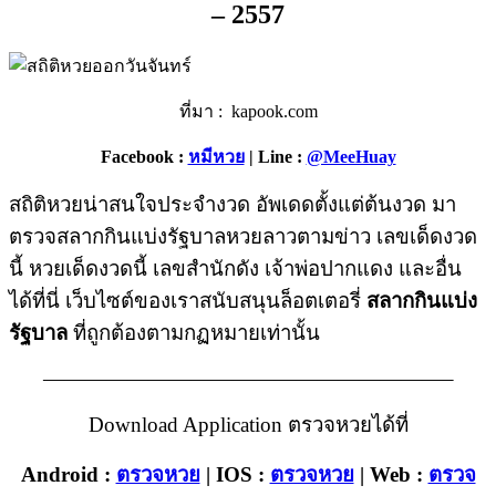
– 2557
ที่มา : kapook.com
Facebook :
หมีหวย
| Line :
@MeeHuay
สถิติหวยน่าสนใจประจำงวด อัพเดดตั้งแต่ต้นงวด มา
ตรวจสลากกินแบ่งรัฐบาลหวยลาวตามข่าว เลขเด็ดงวด
นี้ หวยเด็ดงวดนี้ เลขสำนักดัง เจ้าพ่อปากแดง และอื่น
ได้ที่นี่ เว็บไซต์ของเราสนับสนุนล็อตเตอรี่
สลากกินแบ่ง
รัฐบาล
ที่ถูกต้องตามกฏหมายเท่านั้น
———————————————————–
Download Application ตรวจหวยได้ที่
Android :
ตรวจหวย
| IOS :
ตรวจหวย
| Web :
ตรวจ