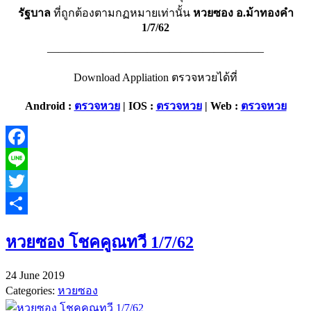
รัฐบาล
ที่ถูกต้องตามกฏหมายเท่านั้น
หวยซอง อ.ม้าทองคำ
1/7/62
———————————————————–
Download Appliation ตรวจหวยได้ที่
Android :
ตรวจหวย
| IOS :
ตรวจหวย
| Web :
ตรวจหวย
Facebook
Line
Twitter
Share
หวยซอง โชคคูณทวี 1/7/62
24 June 2019
Categories:
หวยซอง