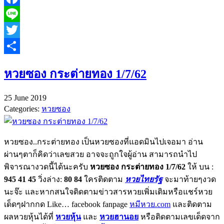
Facebook
Line
Twitter
Share
หวยซอง กระต่ายทอง 1/7/62
25 June 2019
Categories:
หวยซอง
หวยซอง..กระต่ายทอง เป็นหวยซองที่แอดมินไปเจอมา อ่าน
ผ่านๆตาก็คิดว่าเลขสวย อาจจะถูกใจผู้อ่าน สามารถนำไป
พิจารณางวดนี้ได้นะครับ
หวยซอง กระต่ายทอง 1/7/62
ให้ บน :
945 41 45
วิ่งล่าง:
80 84
ใครติดตาม
หวยไทยรัฐ
จะมาท้ายๆงวด
นะจ๊ะ และหากสนใจติดตามข่าวสารหวยเพิ่มเติมหรือแชร์หวย
เด็ดๆฝากกด Like… facebook fanpage
หมีหวย.com
และติดตาม
ผลหวยหุ้นได้ที่
หวยหุ้น
และ
หวยฮานอย
หรือติดตามเลขเด็ดจาก