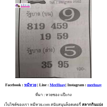
Facebook :
หมีหวย
| Line :
MeeHuay
| Instagram :
meehuay
ที่มา : หวยซอง แป๊ะกง
เว็บไซต์ของเรา หมีหวย.com สนับสนุนล็อตเตอรี่
สลากกินแบ่ง