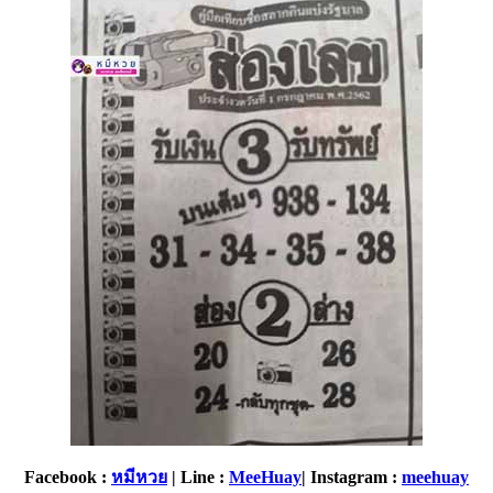
Facebook :
หมีหวย
| Line :
MeeHuay
| Instagram :
meehuay