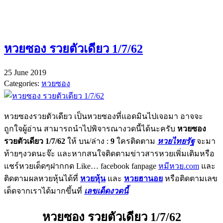
หวยซอง รวยตัวเดียว 1/7/62
25 June 2019
Categories:
หวยซอง
หวยซองรวยตัวเดียว เป็นหวยซองที่แอดมินไปเจอมา อาจจะ
ถูกใจผู้อ่าน สามารถนำไปพิจารณางวดนี้ได้นะครับ
หวยซอง
รวยตัวเดียว 1/7/62
ให้ บน/ล่าง :
9
ใครติดตาม
หวยไทยรัฐ
จะมา
ท้ายๆงวดนะจ๊ะ และหากสนใจติดตามข่าวสารหวยเพิ่มเติมหรือ
แชร์หวยเด็ดๆฝากกด Like… facebook fanpage
หมีหวย.com
และ
ติดตามผลหวยหุ้นได้ที่
หวยหุ้น
และ
หวยฮานอย
หรือติดตามเลข
เด็ดจากเราได้มากขึ้นที่
เลขเด็ดงวดนี้
หวยซอง รวยตัวเดียว 1/7/62