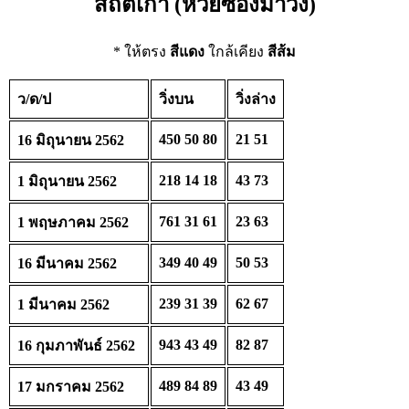
สถิติเก่า (หวยซองม้าวิ่ง)
* ให้ตรง
สีแดง
ใกล้เคียง
สีส้ม
ว/ด/ป
วิ่งบน
วิ่งล่าง
450 50 80
21 51
16 มิถุนายน 2562
218 14 18
43 73
1 มิถุนายน 2562
761 31 61
23 63
1 พฤษภาคม 2562
349 40 49
50 53
16 มีนาคม 2562
239 31 39
62 67
1 มีนาคม 2562
943 43 49
82 87
16 กุมภาพันธ์ 2562
489 84 89
43 49
17 มกราคม 2562