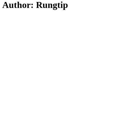
Author: Rungtip