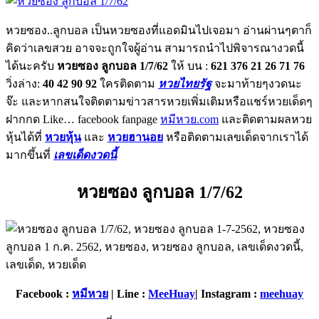
หวยซอง..ลูกบอล เป็นหวยซองที่แอดมินไปเจอมา อ่านผ่านๆตาก็
คิดว่าเลขสวย อาจจะถูกใจผู้อ่าน สามารถนำไปพิจารณางวดนี้
ได้นะครับ
หวยซอง ลูกบอล 1/7/62
ให้ บน :
621 376 21 26 71 76
วิ่งล่าง:
40 42 90 92
ใครติดตาม
หวยไทยรัฐ
จะมาท้ายๆงวดนะ
จ๊ะ และหากสนใจติดตามข่าวสารหวยเพิ่มเติมหรือแชร์หวยเด็ดๆ
ฝากกด Like… facebook fanpage
หมีหวย.com
และติดตามผลหวย
หุ้นได้ที่
หวยหุ้น
และ
หวยฮานอย
หรือติดตามเลขเด็ดจากเราได้
มากขึ้นที่
เลขเด็ดงวดนี้
หวยซอง ลูกบอล 1/7/62
Facebook :
หมีหวย
| Line :
MeeHuay
| Instagram :
meehuay