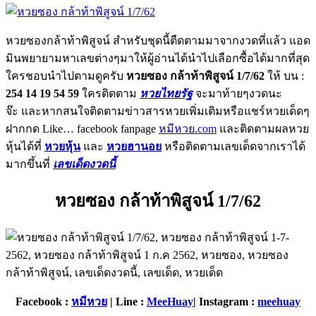
หวยซองกล้าท้าพิสูจน์ สำหรับชุดนี้ตืดตามมาจากงวดที่แล้ว แอด
มินพยายามหาเลขต่างๆมาให้ผู้อ่านได้นำไปเลือกซื้อได้มากที่สุด
ใครชอบนำไปตามดูครับ
หวยซอง กล้าท้าพิสูจน์ 1/7/62
ให้ บน :
254 14 19 54 59
ใครติดตาม
หวยไทยรัฐ
จะมาท้ายๆงวดนะ
จ๊ะ และหากสนใจติดตามข่าวสารหวยเพิ่มเติมหรือแชร์หวยเด็ดๆ
ฝากกด Like… facebook fanpage
หมีหวย.com
และติดตามผลหวย
หุ้นได้ที่
หวยหุ้น
และ
หวยฮานอย
หรือติดตามเลขเด็ดจากเราได้
มากขึ้นที่
เลขเด็ดงวดนี้
หวยซอง กล้าท้าพิสูจน์ 1/7/62
Facebook :
หมีหวย
| Line :
MeeHuay
| Instagram :
meehuay