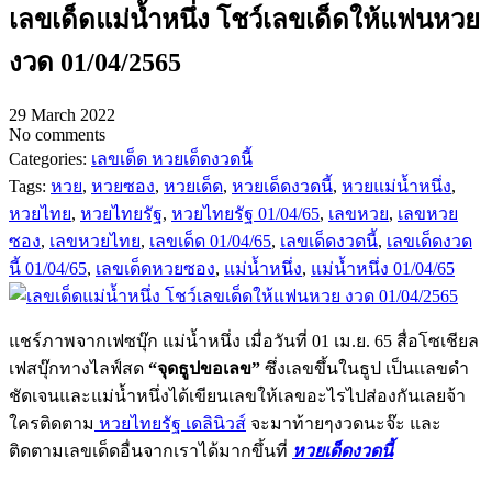
เลขเด็ดแม่น้ำหนึ่ง โชว์เลขเด็ดให้แฟนหวย
งวด 01/04/2565
29 March 2022
No comments
Categories:
เลขเด็ด หวยเด็ดงวดนี้
Tags:
หวย
,
หวยซอง
,
หวยเด็ด
,
หวยเด็ดงวดนี้
,
หวยแม่น้ำหนึ่ง
,
หวยไทย
,
หวยไทยรัฐ
,
หวยไทยรัฐ 01/04/65
,
เลขหวย
,
เลขหวย
ซอง
,
เลขหวยไทย
,
เลขเด็ด 01/04/65
,
เลขเด็ดงวดนี้
,
เลขเด็ดงวด
นี้ 01/04/65
,
เลขเด็ดหวยซอง
,
แม่น้ำหนึ่ง
,
แม่น้ำหนึ่ง 01/04/65
แชร์ภาพจากเฟซบุ๊ก แม่น้ำหนึ่ง เมื่อวันที่ 01 เม.ย. 65 สื่อโซเชียล
เฟสบุ๊กทางไลฟ์สด
“จุดธูปขอเลข”
ซึ่งเลขขึ้นในธูป เป็นเเลขดำ
ชัดเจนและแม่น้ำหนึ่งได้เขียนเลขให้เลขอะไรไปส่องกันเลยจ้า
ใครติดตาม
หวยไทยรัฐ เดลินิวส์
จะมาท้ายๆงวดนะจ๊ะ และ
ติดตามเลขเด็ดอื่นจากเราได้มากขึ้นที่
หวยเด็ดงวดนี้