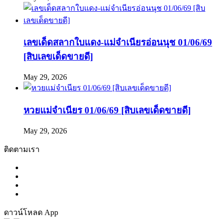
เลขเด็ดสลากใบแดง-แม่จำเนียรอ่อนนุช 01/06/69
[สิบเลขเด็ดขายดี]
May 29, 2026
หวยแม่จำเนียร 01/06/69 [สิบเลขเด็ดขายดี]
May 29, 2026
ติดตามเรา
ดาวน์โหลด App