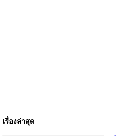
เรื่องล่าสุด