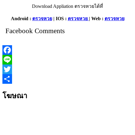
Download Appliation ตรวจหวยได้ที่
Android :
ตรวจหวย
|
IOS :
ตรวจหวย
|
Web :
ตรวจหวย
Facebook Comments
Facebook
Line
Twitter
Share
โฆษณา