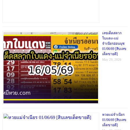
เลขเด็ดสลาก
ใบแดง-แม่
จำเนียรอ่อนนุช
01/06/69 [สิบเลข
เด็ดขายดี]
May 29, 2026
หวยแม่จำเนียร
01/06/69 [สิบเลข
เด็ดขายดี]