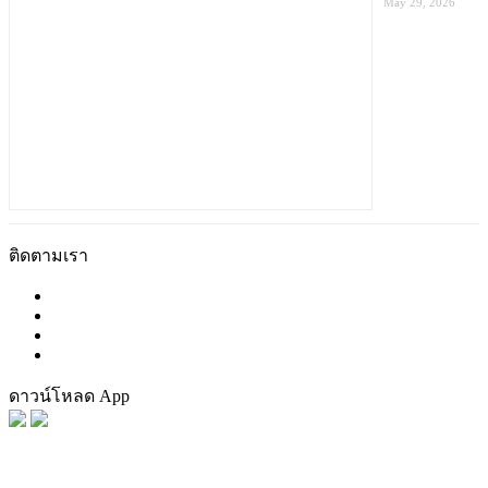
May 29, 2026
ติดตามเรา
ดาวน์โหลด App
FaceBook