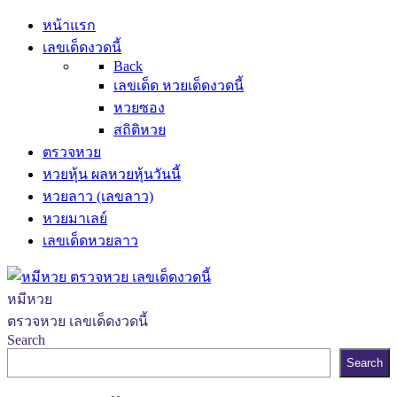
หน้าแรก
เลขเด็ดงวดนี้
Back
เลขเด็ด หวยเด็ดงวดนี้
หวยซอง
สถิติหวย
ตรวจหวย
หวยหุ้น ผลหวยหุ้นวันนี้
หวยลาว (เลขลาว)
หวยมาเลย์
เลขเด็ดหวยลาว
หมีหวย
ตรวจหวย เลขเด็ดงวดนี้
Search
Search