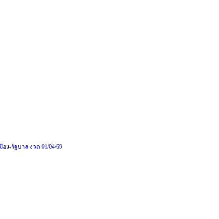
ือง-รัฐบาล งวด 01/04/69