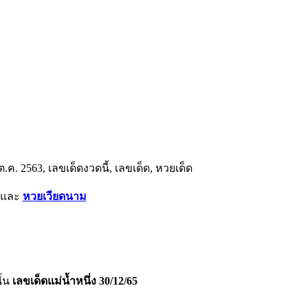
และ
หวยเวียดนาม
ั้น
เลขเด็ดแม่น้ำหนึ่ง 30/12/65