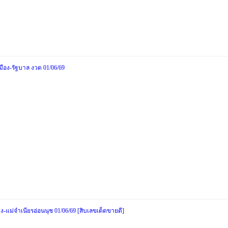
ือง-รัฐบาล งวด 01/06/69
แม่จำเนียรอ่อนนุช 01/06/69 [สิบเลขเด็ดขายดี]