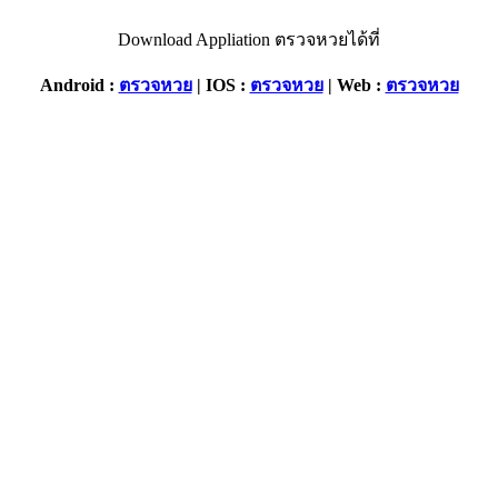
Download Appliation ตรวจหวยได้ที่
Android :
ตรวจหวย
|
IOS :
ตรวจหวย
|
Web :
ตรวจหวย