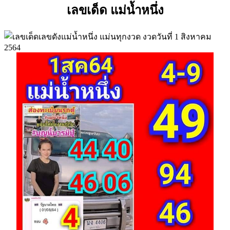
เลขเด็ด แม่น้ำหนึ่ง