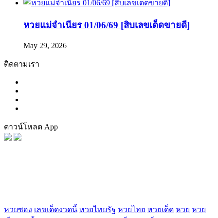
หวยแม่จำเนียร 01/06/69 [สิบเลขเด็ดขายดี]
May 29, 2026
ติดตามเรา
ดาวน์โหลด App
FaceBook
Tag น่าสนใจ
หวยซอง
เลขเด็ดงวดนี้
หวยไทยรัฐ
หวยไทย
หวยเด็ด
หวย
หวย