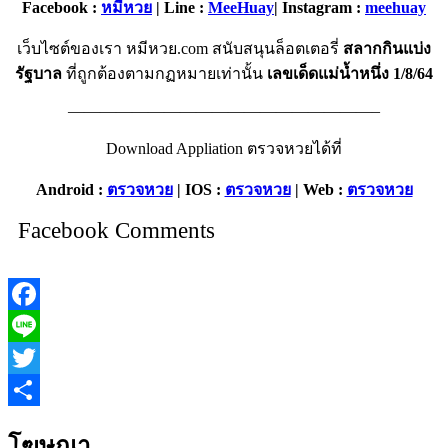
Facebook :
หมีหวย
| Line :
MeeHuay
| Instagram :
meehuay
เว็บไซต์ของเรา หมีหวย.com สนับสนุนล็อตเตอรี่
สลากกินแบ่ง
รัฐบาล
ที่ถูกต้องตามกฏหมายเท่านั้น
เลขเด็ดแม่น้ำหนึ่ง 1/8/64
———————————————————–
Download Appliation ตรวจหวยได้ที่
Android :
ตรวจหวย
| IOS :
ตรวจหวย
| Web :
ตรวจหวย
Facebook Comments
Facebook
Line
Twitter
Share
โฆษณา