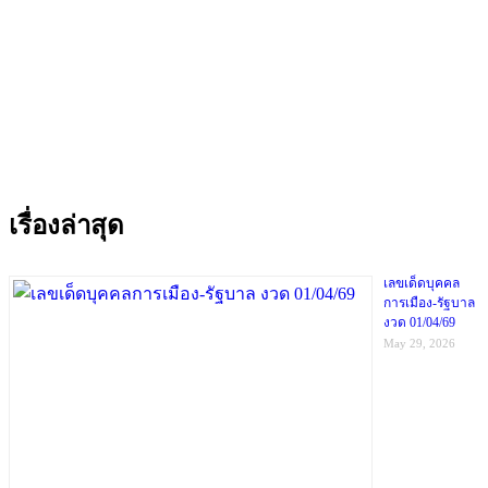
เรื่องล่าสุด
เลขเด็ดบุคคล
การเมือง-รัฐบาล
งวด 01/04/69
May 29, 2026