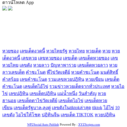
ดาวน์โหลด App
FaceBook
Tag น่าสนใจ
หวยซอง
เลขเด็ดงวดนี้
หวยไทยรัฐ
หวยไทย
หวยเด็ด
หวย
หวย
เด็ดงวดนี้
เลขหวย
เลขหวยซอง
เลขเด็ด
เลขเด็ดหวยซอง
เลข
หวยไทย
เลขดัง
หวยลาว
ปัญหาพารวย
เลขเด็ดหวยลาว
หวย
ลาวเลขเด็ด
คำชะโนด
พี่ไข่วัดเจดีย์
หวยคำชะโนด
มนต์สิทธิ์
คำสร้อย
เลขคำชะโนด
รวมเลขหวยปฎิทิน
หวยเขียน
เลขเด็ด
คำชะโนด
เลขเด็ดไอ้ไข่
รวมข่าวหวยเด็ดจากทั่วประเทศ
หวยไอ
ไข่
เลขปฎิทิน
เลขเด็ดปฎิทิน
แม่น้ำหนึ่ง
วันสำคัญ
หวย
ฮานอย
เลขเด็ดตาไข่วัดเจดีย์
เลขเด็ดไอไข่
เลขเด็ดหวย
เขียน
เลขเด็ดรัฐบาล-ลุงตู่
เลขดังในtiktokล่าสุด
tiktok
ไอ้ไข่
10
เลขดัง
ไอไข่ให้โชค
ปฎิทินจีน
เลขเด็ด TIKTOK
หวยปฎิทิน
WP2Social Auto Publish
Powered By :
XYZScripts.com