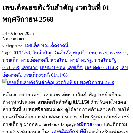
เลขเด็ดเลขดังวันสำคัญ งวดวันที่ 01
พฤศจิกายน 2568
23 October 2025
No comments
Categories:
เลขเด็ด หวยเด็ดงวดนี้
Tags:
01/11/68
,
วันสำคัญ
,
วันสำคัญพฤศจิกายน
,
หวย
,
หวยซอง
,
หวยเด็ด
,
หวยเด็ดงวดนี้
,
หวยไทย
,
หวยไทยรัฐ
,
หวยไทยรัฐ
01/11/68
,
เลขหวย
,
เลขหวยซอง
,
เลขเด็ด
,
เลขเด็ด 01/11/68
,
เลข
เด็ดงวดนี้
,
เลขเด็ดงวดนี้ 01/11/68
หมีหวย.com รวมข่าวหวยเลขเด็ดจากวันสำคัญประจำเดือน
ต่างๆทั่วประเทศ
เลขเด็ดวันสำคัญ 01/11/68
สำหรับคนไทยคอ
หวย
วันที่ 01 พฤศจิกายน 2568
ดูได้จากภาพด้านล่างครับ ขอให้
ทุกคนโชคดีนะและฝากติดตามข่าวหวยไทยรัฐเพิ่มเติมหรือแชร์
หวยเด็ด ๆ ฝากกด .. facebook fanpage
หมีหวย com
และติดตาม
ข่าวสารเช็คผลหวยอื่นๆ
เลขเด็ดเด็ด ๆ ที่นี่
และสำหรับแฟนหวย