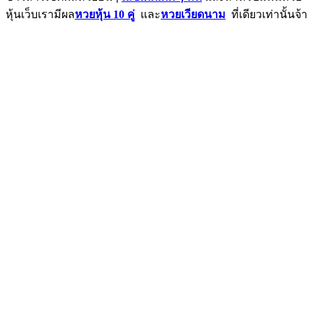
หุ้นเว็บเรามีผล
หวยหุ้น 10 คู่
และ
หวยเวียดนาม
ที่เดียวเท่านั้นจ้า