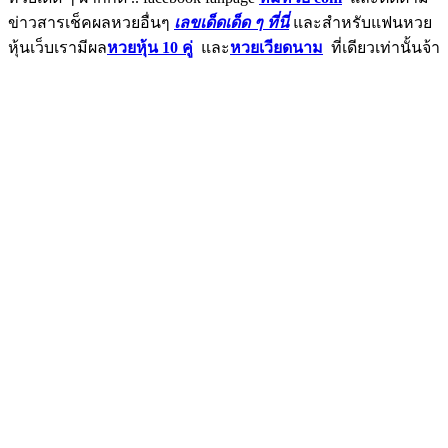
ข่าวสารเช็คผลหวยอื่นๆ
เลขเด็ดเด็ด ๆ ที่นี่
และสำหรับแฟนหวย
หุ้นเว็บเรามีผล
หวยหุ้น 10 คู่
และ
หวยเวียดนาม
ที่เดียวเท่านั้นจ้า