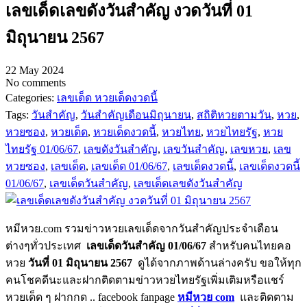
เลขเด็ดเลขดังวันสำคัญ งวดวันที่ 01
มิถุนายน 2567
22 May 2024
No comments
Categories:
เลขเด็ด หวยเด็ดงวดนี้
Tags:
วันสำคัญ
,
วันสำคัญเดือนมิถุนายน
,
สถิติหวยตามวัน
,
หวย
,
หวยซอง
,
หวยเด็ด
,
หวยเด็ดงวดนี้
,
หวยไทย
,
หวยไทยรัฐ
,
หวย
ไทยรัฐ 01/06/67
,
เลขดังวันสำคัญ
,
เลขวันสำคัญ
,
เลขหวย
,
เลข
หวยซอง
,
เลขเด็ด
,
เลขเด็ด 01/06/67
,
เลขเด็ดงวดนี้
,
เลขเด็ดงวดนี้
01/06/67
,
เลขเด็ดวันสำคัญ
,
เลขเด็ดเลขดังวันสำคัญ
หมีหวย.com รวมข่าวหวยเลขเด็ดจากวันสำคัญประจำเดือน
ต่างๆทั่วประเทศ
เลขเด็ดวันสำคัญ 01/06/67
สำหรับคนไทยคอ
หวย
วันที่ 01 มิถุนายน 2567
ดูได้จากภาพด้านล่างครับ ขอให้ทุก
คนโชคดีนะและฝากติดตามข่าวหวยไทยรัฐเพิ่มเติมหรือแชร์
หวยเด็ด ๆ ฝากกด .. facebook fanpage
หมีหวย com
และติดตาม