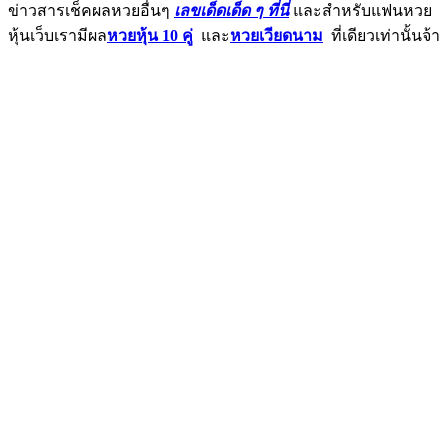
ข่าวสารเช็คผลหวยอื่นๆ
เลขเด็ดเด็ด ๆ ที่นี่
และสำหรับแฟนหวย
หุ้นเว็บเรามีผล
หวยหุ้น 10 คู่
และ
หวยเวียดนาม
ที่เดียวเท่านั้นจ้า