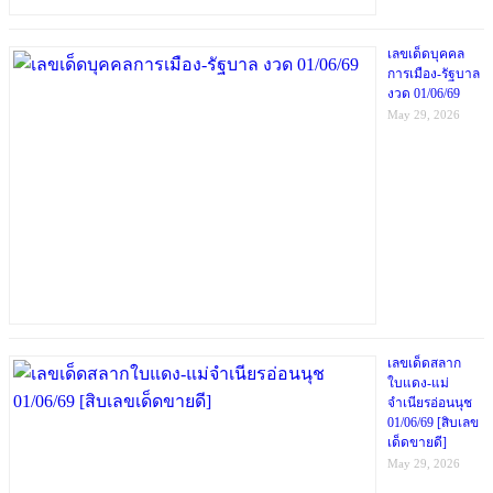
เลขเด็ดบุคคล
การเมือง-รัฐบาล
งวด 01/06/69
May 29, 2026
เลขเด็ดสลาก
ใบแดง-แม่
จำเนียรอ่อนนุช
01/06/69 [สิบเลข
เด็ดขายดี]
May 29, 2026