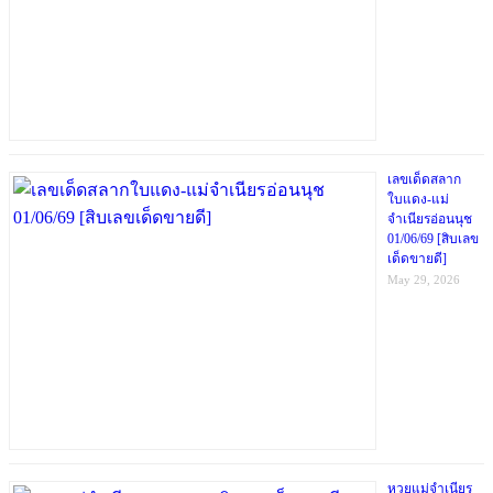
เลขเด็ดสลาก
ใบแดง-แม่
จำเนียรอ่อนนุช
01/06/69 [สิบเลข
เด็ดขายดี]
May 29, 2026
หวยแม่จำเนียร