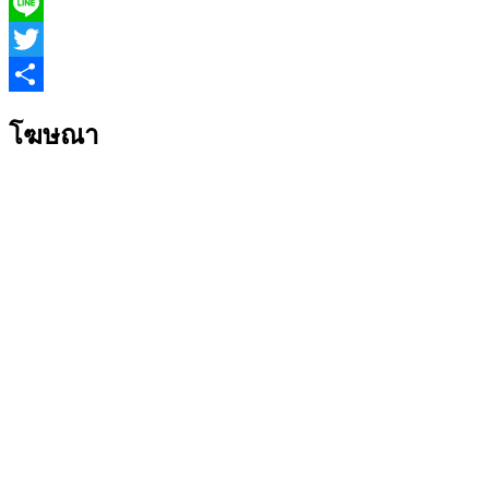
Facebook
Line
Twitter
Share
โฆษณา