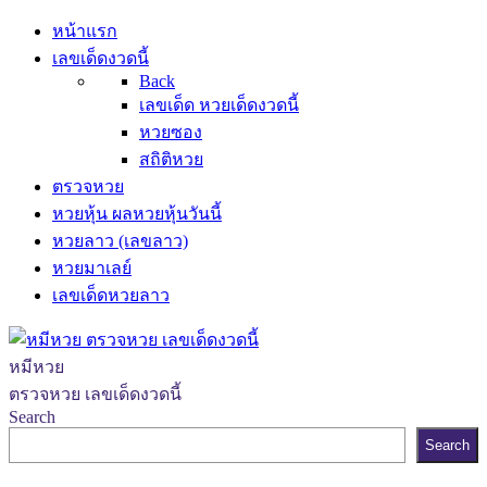
หน้าแรก
เลขเด็ดงวดนี้
Back
เลขเด็ด หวยเด็ดงวดนี้
หวยซอง
สถิติหวย
ตรวจหวย
หวยหุ้น ผลหวยหุ้นวันนี้
หวยลาว (เลขลาว)
หวยมาเลย์
เลขเด็ดหวยลาว
หมีหวย
ตรวจหวย เลขเด็ดงวดนี้
Search
Search