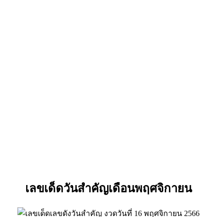
เลขเด็ดวันสำคัญเดือนพฤศจิกายน