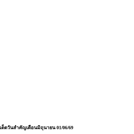
เด็ดวันสำคัญเดือนมิถุนายน 01/06/69