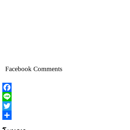
Facebook Comments
Facebook
Line
Twitter
Share