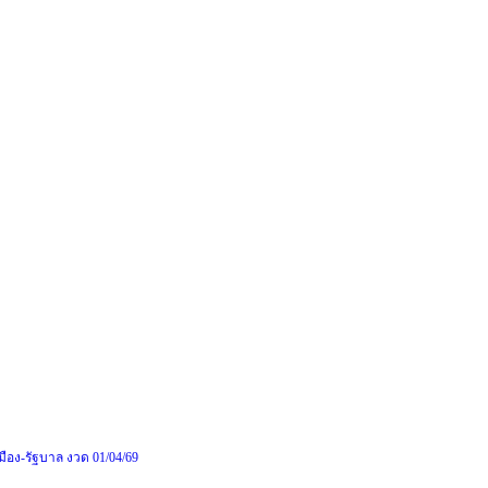
ือง-รัฐบาล งวด 01/04/69