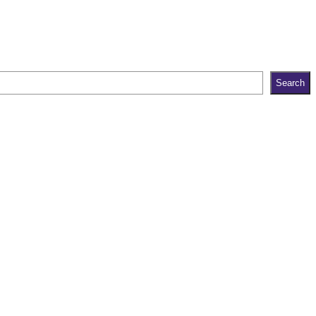
Search