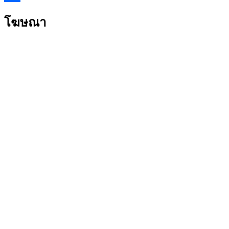
Share
โฆษณา