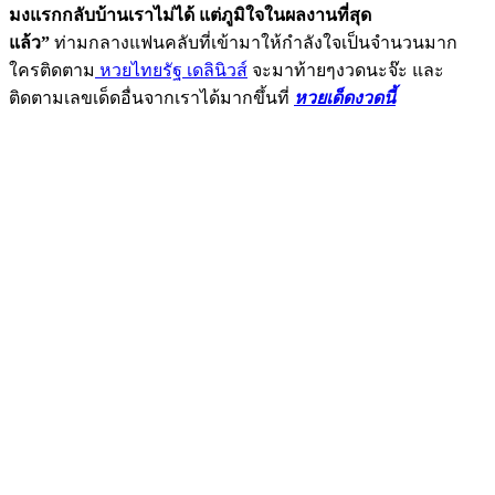
มงแรกกลับบ้านเราไม่ได้ แต่ภูมิใจในผลงานที่สุด
แล้ว”
ท่ามกลางแฟนคลับที่เข้ามาให้กำลังใจเป็นจำนวนมาก
ใครติดตาม
หวยไทยรัฐ เดลินิวส์
จะมาท้ายๆงวดนะจ๊ะ และ
ติดตามเลขเด็ดอื่นจากเราได้มากขึ้นที่
หวยเด็ดงวดนี้