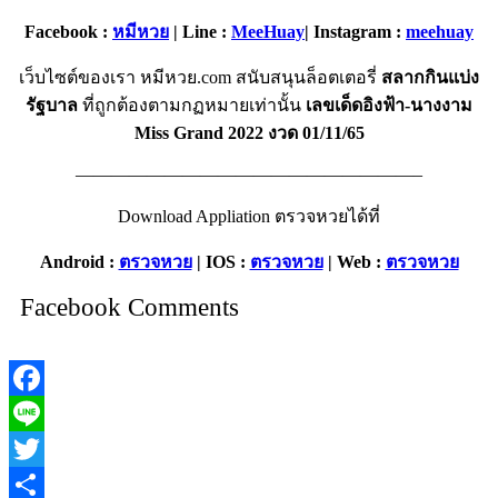
Facebook :
หมีหวย
| Line :
MeeHuay
| Instagram :
meehuay
เว็บไซต์ของเรา หมีหวย.com สนับสนุนล็อตเตอรี่
สลากกินแบ่ง
รัฐบาล
ที่ถูกต้องตามกฏหมายเท่านั้น
เลขเด็ดอิงฟ้า-นางงาม
Miss Grand 2022 งวด 01/11/65
———————————————————–
Download Appliation ตรวจหวยได้ที่
Android :
ตรวจหวย
| IOS :
ตรวจหวย
| Web :
ตรวจหวย
Facebook Comments
Facebook
Line
Twitter