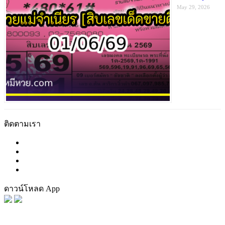
May 29, 2026
ติดตามเรา
ดาวน์โหลด App
FaceBook