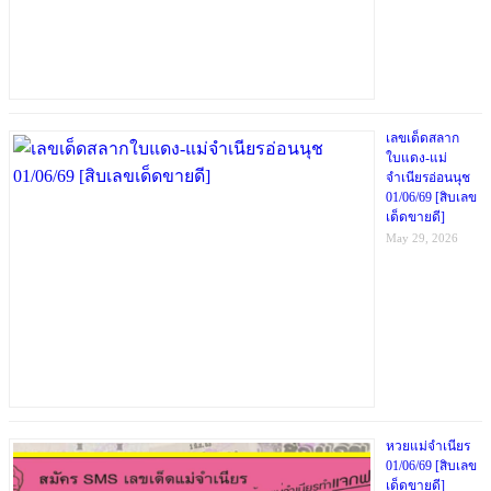
เลขเด็ดสลาก
ใบแดง-แม่
จำเนียรอ่อนนุช
01/06/69 [สิบเลข
เด็ดขายดี]
May 29, 2026
หวยแม่จำเนียร
01/06/69 [สิบเลข
เด็ดขายดี]