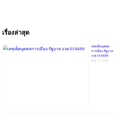
เรื่องล่าสุด
เลขเด็ดบุคคล
การเมือง-รัฐบาล
งวด 01/04/69
May 29, 2026