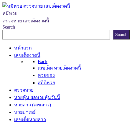
หมีหวย
ตรวจหวย เลขเด็ดงวดนี้
Search
Search
หน้าแรก
เลขเด็ดงวดนี้
Back
เลขเด็ด หวยเด็ดงวดนี้
หวยซอง
สถิติหวย
ตรวจหวย
หวยหุ้น ผลหวยหุ้นวันนี้
หวยลาว (เลขลาว)
หวยมาเลย์
เลขเด็ดหวยลาว