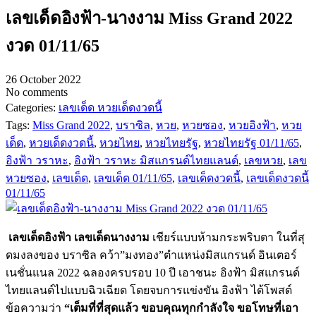
เลขเด็ดอิงฟ้า-นางงาม Miss Grand 2022
งวด 01/11/65
26 October 2022
No comments
Categories:
เลขเด็ด หวยเด็ดงวดนี้
Tags:
Miss Grand 2022
,
บราซิล
,
หวย
,
หวยซอง
,
หวยอิงฟ้า
,
หวย
เด็ด
,
หวยเด็ดงวดนี้
,
หวยไทย
,
หวยไทยรัฐ
,
หวยไทยรัฐ 01/11/65
,
อิงฟ้า วราหะ
,
อิงฟ้า วราหะ มิสแกรนด์ไทยแลนด์
,
เลขหวย
,
เลข
หวยซอง
,
เลขเด็ด
,
เลขเด็ด 01/11/65
,
เลขเด็ดงวดนี้
,
เลขเด็ดงวดนี้
01/11/65
เลขเด็ดอิงฟ้า
เลขเด็ดนางงาม
เชียร์แบบห้ามกระพริบตา ในที่สุ
ดมงลงของ บราซิล คว้า”มงทอง”ตำแหน่งมิสแกรนด์ อินเตอร์
เนชั่นแนล 2022 ฉลองครบรอบ 10 ปี เอาชนะ อิงฟ้า มิสแกรนด์
ไทยแลนด์ไปแบบฉิวเฉียด โดยจบการแข่งขัน อิงฟ้า ได้โพสต์
ข้อความว่า
“เต็มที่ที่สุดแล้ว ขอบคุณทุกกำลังใจ ขอโทษที่เอา