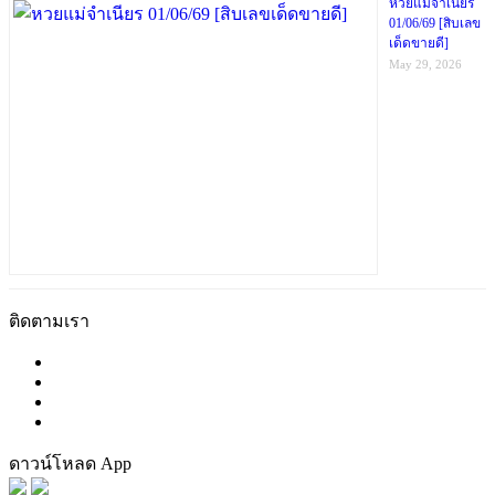
หวยแม่จำเนียร
01/06/69 [สิบเลข
เด็ดขายดี]
May 29, 2026
ติดตามเรา
ดาวน์โหลด App