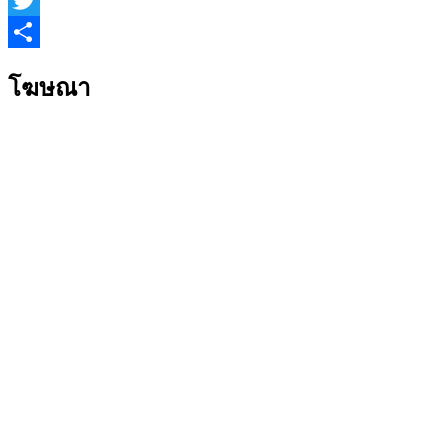
Twitter
Share
โฆษณา