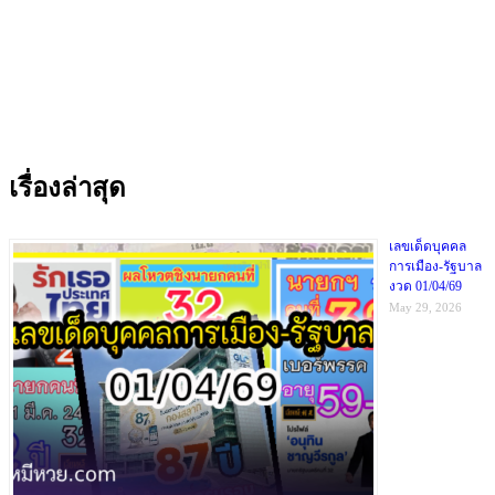
เรื่องล่าสุด
เลขเด็ดบุคคล
การเมือง-รัฐบาล
งวด 01/04/69
May 29, 2026