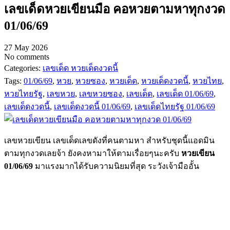
เลขเด็ดหวยเขียนมือ คอหวยตามหาทุกงวด
01/06/69
27 May 2026
No comments
Categories:
เลขเด็ด หวยเด็ดงวดนี้
Tags:
01/06/69
,
หวย
,
หวยซอง
,
หวยเด็ด
,
หวยเด็ดงวดนี้
,
หวยไทย
,
หวยไทยรัฐ
,
เลขหวย
,
เลขหวยซอง
,
เลขเด็ด
,
เลขเด็ด 01/06/69
,
เลขเด็ดงวดนี้
,
เลขเด็ดงวดนี้ 01/06/69
,
เลขเด็ดไทยรัฐ 01/06/69
เลขหวยเขียน เลขเด็ดเลขดังที่คนตามหา สำหรับชุดนี้แอดมิน
ตามทุกงวดเลยจ้า ยังคงหามาให้ตามเรื่อยๆนะครับ
หวยเขียน
01/06/69
มาแรงมากได้รับความนิยมที่สุด ระวังเจ้ามืออั้น