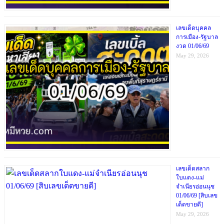
เลขเด็ดบุคคล
การเมือง-รัฐบาล
งวด 01/06/69
May 29, 2026
เลขเด็ดสลาก
ใบแดง-แม่
จำเนียรอ่อนนุช
01/06/69 [สิบเลข
เด็ดขายดี]
May 29, 2026