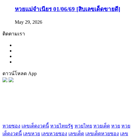
หวยแม่จำเนียร 01/06/69 [สิบเลขเด็ดขายดี]
May 29, 2026
ติดตามเรา
ดาวน์โหลด App
FaceBook
Tag น่าสนใจ
หวยซอง
เลขเด็ดงวดนี้
หวยไทยรัฐ
หวยไทย
หวยเด็ด
หวย
หวย
เด็ดงวดนี้
เลขหวย
เลขหวยซอง
เลขเด็ด
เลขเด็ดหวยซอง
เลข