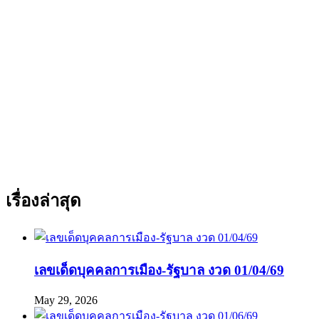
เรื่องล่าสุด
เลขเด็ดบุคคลการเมือง-รัฐบาล งวด 01/04/69
May 29, 2026