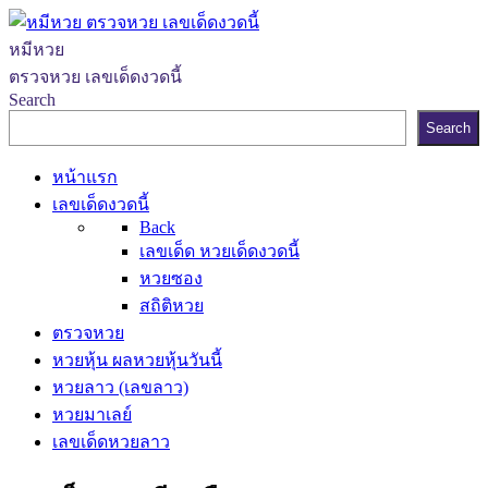
หมีหวย
ตรวจหวย เลขเด็ดงวดนี้
Search
Search
หน้าแรก
เลขเด็ดงวดนี้
Back
เลขเด็ด หวยเด็ดงวดนี้
หวยซอง
สถิติหวย
ตรวจหวย
หวยหุ้น ผลหวยหุ้นวันนี้
หวยลาว (เลขลาว)
หวยมาเลย์
เลขเด็ดหวยลาว