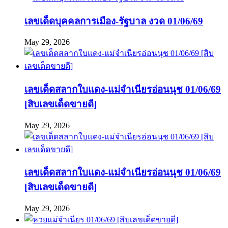
เลขเด็ดบุคคลการเมือง-รัฐบาล งวด 01/06/69
May 29, 2026
เลขเด็ดสลากใบแดง-แม่จำเนียรอ่อนนุช 01/06/69
[สิบเลขเด็ดขายดี]
May 29, 2026
เลขเด็ดสลากใบแดง-แม่จำเนียรอ่อนนุช 01/06/69
[สิบเลขเด็ดขายดี]
May 29, 2026