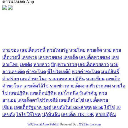
ดาวน์โหลด App
FaceBook
Tag น่าสนใจ
หวยซอง
เลขเด็ดงวดนี้
หวยไทยรัฐ
หวยไทย
หวยเด็ด
หวย
หวย
เด็ดงวดนี้
เลขหวย
เลขหวยซอง
เลขเด็ด
เลขเด็ดหวยซอง
เลข
หวยไทย
เลขดัง
หวยลาว
ปัญหาพารวย
เลขเด็ดหวยลาว
หวย
ลาวเลขเด็ด
คำชะโนด
พี่ไข่วัดเจดีย์
หวยคำชะโนด
มนต์สิทธิ์
คำสร้อย
เลขคำชะโนด
รวมเลขหวยปฎิทิน
หวยเขียน
เลขเด็ด
คำชะโนด
เลขเด็ดไอ้ไข่
รวมข่าวหวยเด็ดจากทั่วประเทศ
หวยไอ
ไข่
เลขปฎิทิน
เลขเด็ดปฎิทิน
แม่น้ำหนึ่ง
วันสำคัญ
หวย
ฮานอย
เลขเด็ดตาไข่วัดเจดีย์
เลขเด็ดไอไข่
เลขเด็ดหวย
เขียน
เลขเด็ดรัฐบาล-ลุงตู่
เลขดังในtiktokล่าสุด
tiktok
ไอ้ไข่
10
เลขดัง
ไอไข่ให้โชค
ปฎิทินจีน
เลขเด็ด TIKTOK
หวยปฎิทิน
WP2Social Auto Publish
Powered By :
XYZScripts.com