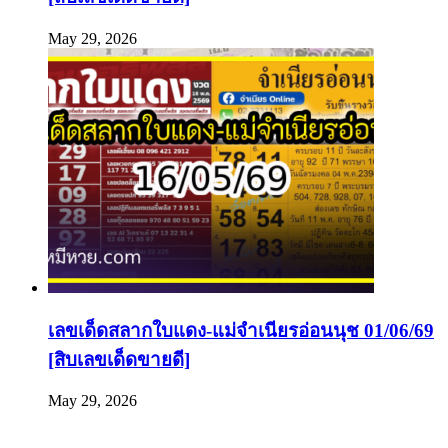
May 29, 2026
เลขเด็ดสลากใบแดง-แม่จำเนียรอ่อนนุช 01/06/69
[สิบเลขเด็ดขายดี]
May 29, 2026