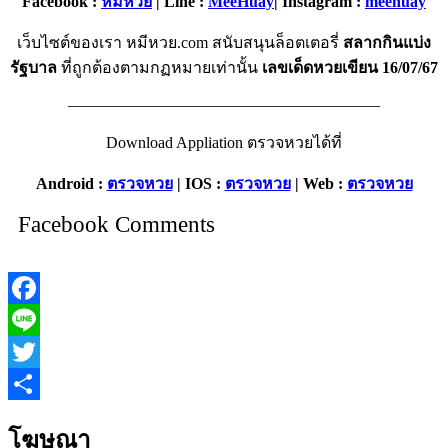
Facebook :
หมีหวย
| Line :
MeeHuay
| Instagram :
meehuay
เว็บไซต์ของเรา หมีหวย.com สนับสนุนล็อตเตอรี่
สลากกินแบ่ง
รัฐบาล
ที่ถูกต้องตามกฏหมายเท่านั้น
เลขเด็ดหวยเขียน 16/07/67
———————————————————–
Download Appliation ตรวจหวยได้ที่
Android :
ตรวจหวย
|
IOS :
ตรวจหวย
|
Web :
ตรวจหวย
Facebook Comments
Facebook
Line
Twitter
Share
โฆษณา