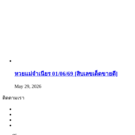
หวยแม่จำเนียร 01/06/69 [สิบเลขเด็ดขายดี]
May 29, 2026
ติดตามเรา