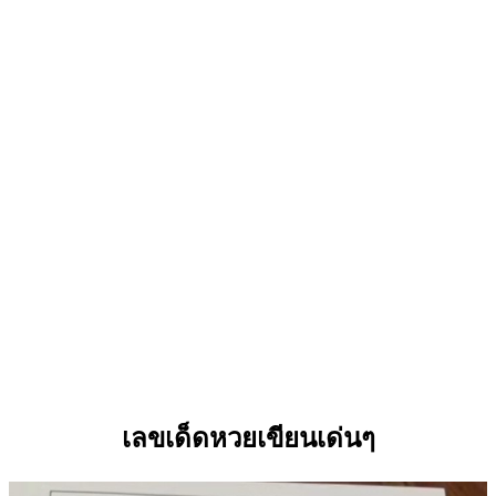
เลขเด็ดหวยเขียนเด่นๆ