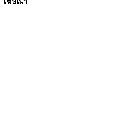
โฆษณา