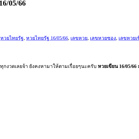
6/05/66
,
หวยไทยรัฐ
,
หวยไทยรัฐ 16/05/66
,
เลขหวย
,
เลขหวยซอง
,
เลขหวยเ
ทุกงวดเลยจ้า ยังคงหามาให้ตามเรื่อยๆนะครับ
หวยเขียน 16/05/66