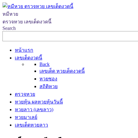
หมีหวย
ตรวจหวย เลขเด็ดงวดนี้
Search
หน้าแรก
เลขเด็ดงวดนี้
Back
เลขเด็ด หวยเด็ดงวดนี้
หวยซอง
สถิติหวย
ตรวจหวย
หวยหุ้น ผลหวยหุ้นวันนี้
หวยลาว (เลขลาว)
หวยมาเลย์
เลขเด็ดหวยลาว