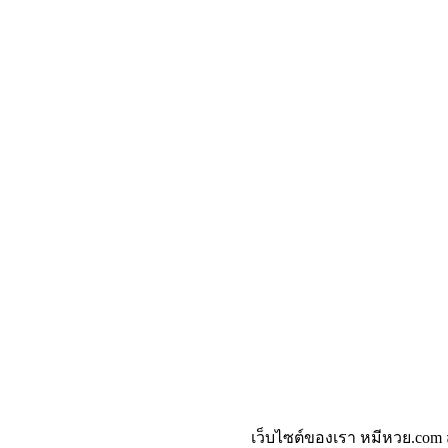
เว็บไซต์ของเรา หมีหวย.com 