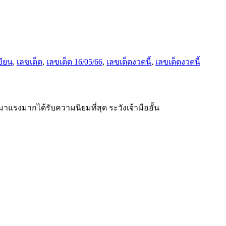
ขียน
,
เลขเด็ด
,
เลขเด็ด 16/05/66
,
เลขเด็ดงวดนี้
,
เลขเด็ดงวดนี้
มาแรงมากได้รับความนิยมที่สุด ระวังเจ้ามืออั้น