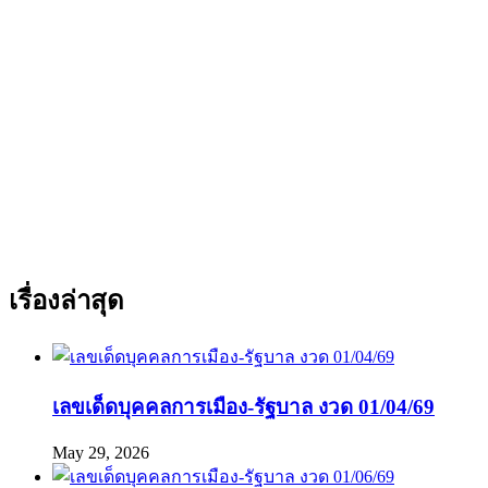
เรื่องล่าสุด
เลขเด็ดบุคคลการเมือง-รัฐบาล งวด 01/04/69
May 29, 2026