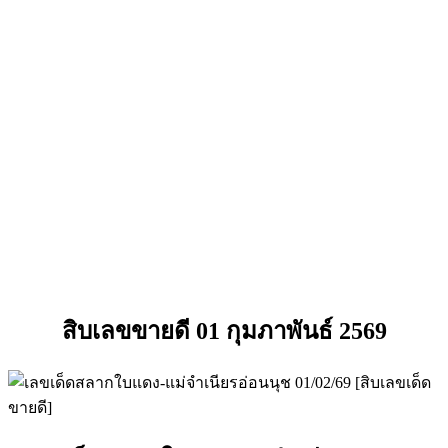
สิบเลขขายดี 01 กุมภาพันธ์ 2569