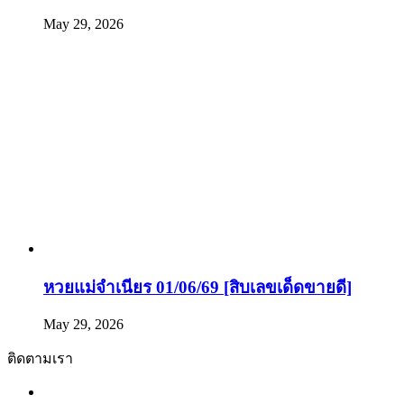
May 29, 2026
หวยแม่จำเนียร 01/06/69 [สิบเลขเด็ดขายดี]
May 29, 2026
ติดตามเรา