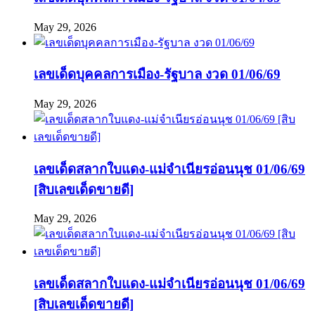
May 29, 2026
เลขเด็ดบุคคลการเมือง-รัฐบาล งวด 01/06/69
May 29, 2026
เลขเด็ดสลากใบแดง-แม่จำเนียรอ่อนนุช 01/06/69
[สิบเลขเด็ดขายดี]
May 29, 2026
เลขเด็ดสลากใบแดง-แม่จำเนียรอ่อนนุช 01/06/69
[สิบเลขเด็ดขายดี]