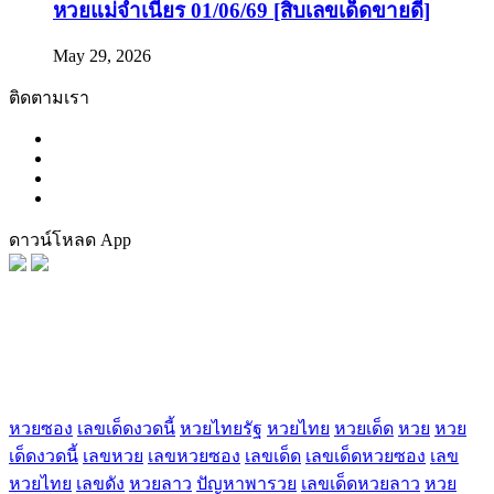
หวยแม่จำเนียร 01/06/69 [สิบเลขเด็ดขายดี]
May 29, 2026
ติดตามเรา
ดาวน์โหลด App
FaceBook
Tag น่าสนใจ
หวยซอง
เลขเด็ดงวดนี้
หวยไทยรัฐ
หวยไทย
หวยเด็ด
หวย
หวย
เด็ดงวดนี้
เลขหวย
เลขหวยซอง
เลขเด็ด
เลขเด็ดหวยซอง
เลข
หวยไทย
เลขดัง
หวยลาว
ปัญหาพารวย
เลขเด็ดหวยลาว
หวย