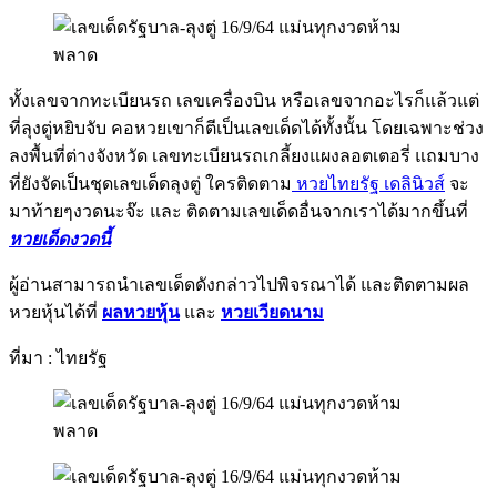
ทั้งเลขจากทะเบียนรถ เลขเครื่องบิน หรือเลขจากอะไรก็แล้วแต่
ที่ลุงตู่หยิบจับ คอหวยเขาก็ตีเป็นเลขเด็ดได้ทั้งนั้น โดยเฉพาะช่วง
ลงพื้นที่ต่างจังหวัด เลขทะเบียนรถเกลี้ยงแผงลอตเตอรี่ แถมบาง
ที่ยังจัดเป็นชุดเลขเด็ดลุงตู่ ใครติดตาม
หวยไทยรัฐ เดลินิวส์
จะ
มาท้ายๆงวดนะจ๊ะ และ ติดตามเลขเด็ดอื่นจากเราได้มากขึ้นที่
หวยเด็ดงวดนี้
ผู้อ่านสามารถนำเลขเด็ดดังกล่าวไปพิจรณาได้ และติดตามผล
หวยหุ้นได้ที่
ผลหวยหุ้น
และ
หวยเวียดนาม
ที่มา : ไทยรัฐ