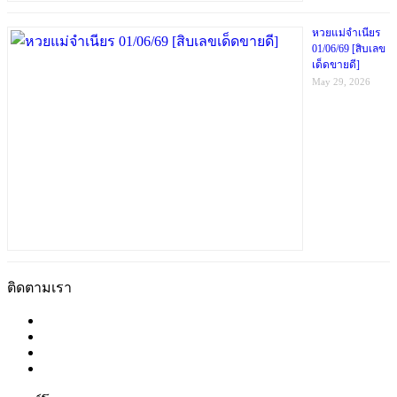
หวยแม่จำเนียร
01/06/69 [สิบเลข
เด็ดขายดี]
May 29, 2026
ติดตามเรา