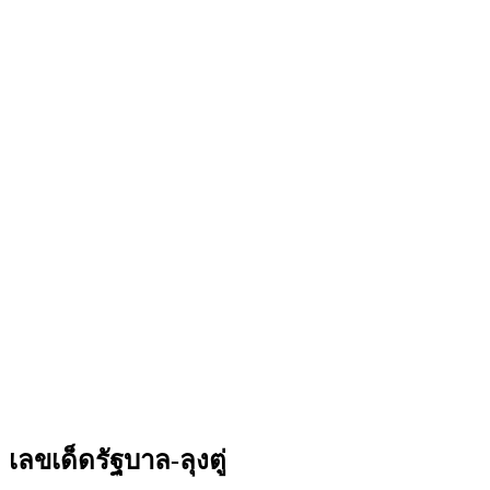
เลขเด็ดรัฐบาล-ลุงตู่