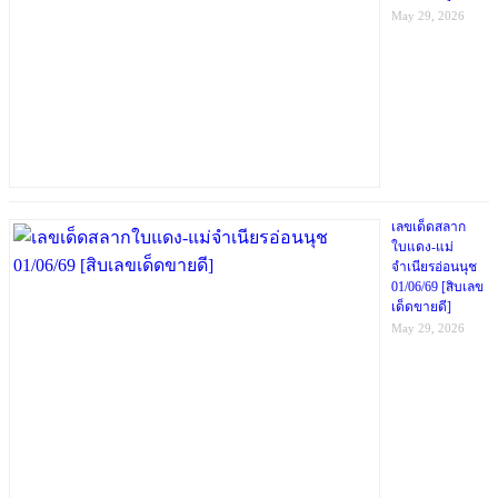
May 29, 2026
เลขเด็ดสลาก
ใบแดง-แม่
จำเนียรอ่อนนุช
01/06/69 [สิบเลข
เด็ดขายดี]
May 29, 2026