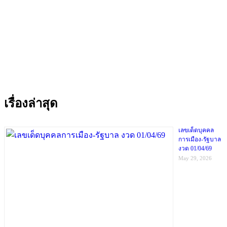
เรื่องล่าสุด
เลขเด็ดบุคคล
การเมือง-รัฐบาล
งวด 01/04/69
May 29, 2026