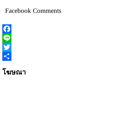
Facebook Comments
Facebook
Line
Twitter
Share
โฆษณา