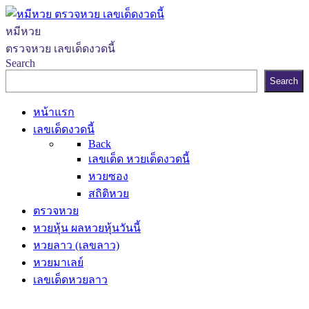
หมีหวย
ตรวจหวย เลขเด็ดงวดนี้
Search
Search
หน้าแรก
เลขเด็ดงวดนี้
Back
เลขเด็ด หวยเด็ดงวดนี้
หวยซอง
สถิติหวย
ตรวจหวย
หวยหุ้น ผลหวยหุ้นวันนี้
หวยลาว (เลขลาว)
หวยมาเลย์
เลขเด็ดหวยลาว