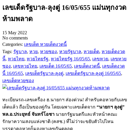
เลขเด็ดรัฐบาล-ลุงตู่ 16/05/655 แม่นทุกงวด
ห้ามพลาด
15 May 2022
No comments
Categories:
เลขเด็ด หวยเด็ดงวดนี้
Tags:
รัฐบาล
,
หวย
,
หวยซอง
,
หวยรัฐบาล
,
หวยเด็ด
,
หวยเด็ดงวด
นี้
,
หวยไทย
,
หวยไทยรัฐ
,
หวยไทยรัฐ 16/05/65
,
เลขหวย
,
เลขหวย
ซอง
,
เลขหวยไทย
,
เลขเด็ด 16/05/65
,
เลขเด็ดงวดนี้
,
เลขเด็ดงวด
นี้ 16/05/65
,
เลขเด็ดรัฐบาล-ลุงตู่
,
เลขเด็ดรัฐบาล-ลุงตู่ 16/05/65
,
เลขเด็ดหวยซอง
ทะเบียนรถ-เลขเครื่อง ฮ.นายกฯ ส่องด่วน! สำหรับคอหวยกับเลข
เด็ดแล้ว ถือเป็นของคู่กัน โดยเฉพาะเลขเด็ดจาก
“นายกฯ ลุงตู่”
พล.อ.ประยุทธ์ จันทร์โอชา
นายกรัฐมนตรีและหัวหน้าคณะ
รักษาความสงบแห่งชาติ (คสช.) ที่ไม่ว่าจะขยับตัวไปไหน
บรรดาคอหวยก็มองหาเลขกันตลอด