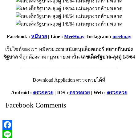
Facebook :
หมีหวย
| Line :
MeeHuay
| Instagram :
meehuay
เว็บไซต์ของเรา หมีหวย.com สนับสนุนล็อตเตอรี่
สลากกินแบ่ง
รัฐบาล
ที่ถูกต้องตามกฏหมายเท่านั้น
เลขเด็ดรัฐบาล-ลุงตู่ 1/8/64
———————————————————–
Download Appliation ตรวจหวยได้ที่
Android :
ตรวจหวย
| IOS :
ตรวจหวย
| Web :
ตรวจหวย
Facebook Comments
Facebook