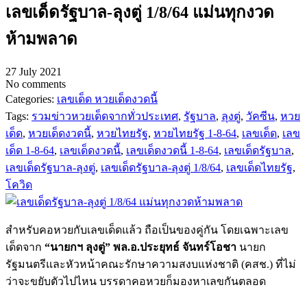
เลขเด็ดรัฐบาล-ลุงตู่ 1/8/64 แม่นทุกงวด
ห้ามพลาด
27 July 2021
No comments
Categories:
เลขเด็ด หวยเด็ดงวดนี้
Tags:
รวมข่าวหวยเด็ดจากทั่วประเทศ
,
รัฐบาล
,
ลุงตู่
,
วัคซีน
,
หวย
เด็ด
,
หวยเด็ดงวดนี้
,
หวยไทยรัฐ
,
หวยไทยรัฐ 1-8-64
,
เลขเด็ด
,
เลข
เด็ด 1-8-64
,
เลขเด็ดงวดนี้
,
เลขเด็ดงวดนี้ 1-8-64
,
เลขเด็ดรัฐบาล
,
เลขเด็ดรัฐบาล-ลุงตู่
,
เลขเด็ดรัฐบาล-ลุงตู่ 1/8/64
,
เลขเด็ดไทยรัฐ
,
โควิด
สำหรับคอหวยกับเลขเด็ดแล้ว ถือเป็นของคู่กัน โดยเฉพาะเลข
เด็ดจาก
“นายกฯ ลุงตู่” พล.อ.ประยุทธ์ จันทร์โอชา
นายก
รัฐมนตรีและหัวหน้าคณะรักษาความสงบแห่งชาติ (คสช.) ที่ไม่
ว่าจะขยับตัวไปไหน บรรดาคอหวยก็มองหาเลขกันตลอด