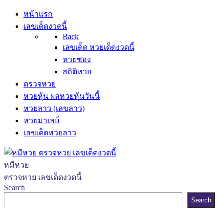
หน้าแรก
เลขเด็ดงวดนี้
Back
เลขเด็ด หวยเด็ดงวดนี้
หวยซอง
สถิติหวย
ตรวจหวย
หวยหุ้น ผลหวยหุ้นวันนี้
หวยลาว (เลขลาว)
หวยมาเลย์
เลขเด็ดหวยลาว
หมีหวย
ตรวจหวย เลขเด็ดงวดนี้
Search
Search