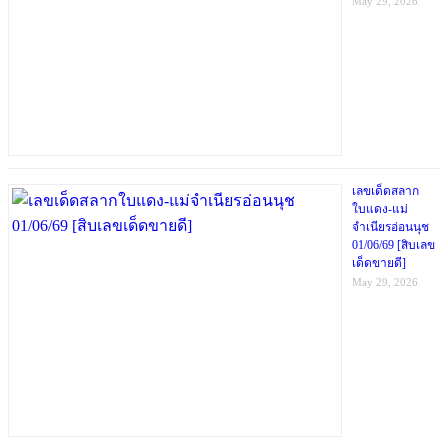
May 29, 2026
เลขเด็ดสลาก
ใบแดง-แม่
จำเนียรอ่อนนุช
01/06/69 [สิบเลข
เด็ดขายดี]
May 29, 2026