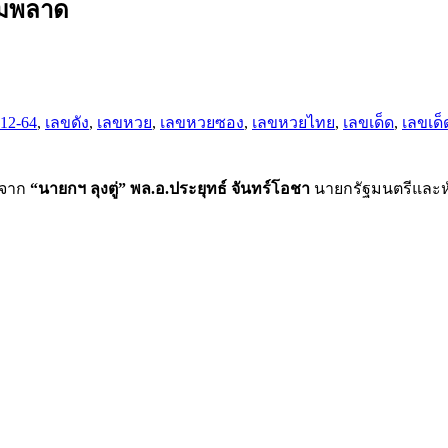
้ามพลาด
12-64
,
เลขดัง
,
เลขหวย
,
เลขหวยซอง
,
เลขหวยไทย
,
เลขเด็ด
,
เลขเด็
ดจาก
“นายกฯ ลุงตู่” พล.อ.ประยุทธ์ จันทร์โอชา
นายกรัฐมนตรีและหั