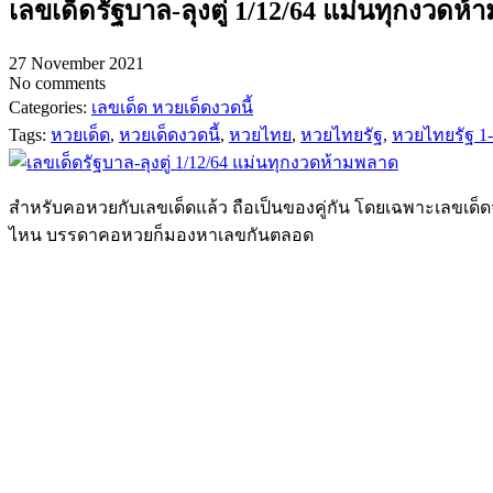
เลขเด็ดรัฐบาล-ลุงตู่ 1/12/64 แม่นทุกงวดห
27 November 2021
No comments
Categories:
เลขเด็ด หวยเด็ดงวดนี้
Tags:
หวยเด็ด
,
หวยเด็ดงวดนี้
,
หวยไทย
,
หวยไทยรัฐ
,
หวยไทยรัฐ 1-
สำหรับคอหวยกับเลขเด็ดแล้ว ถือเป็นของคู่กัน โดยเฉพาะเลขเด็
ไหน บรรดาคอหวยก็มองหาเลขกันตลอด