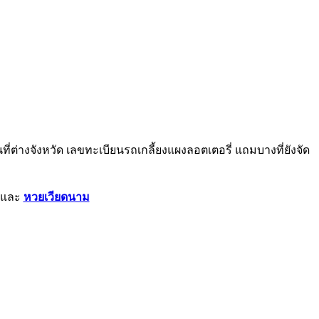
นที่ต่างจังหวัด เลขทะเบียนรถเกลี้ยงแผงลอตเตอรี่ แถมบางที่ยังจัด
และ
หวยเวียดนาม