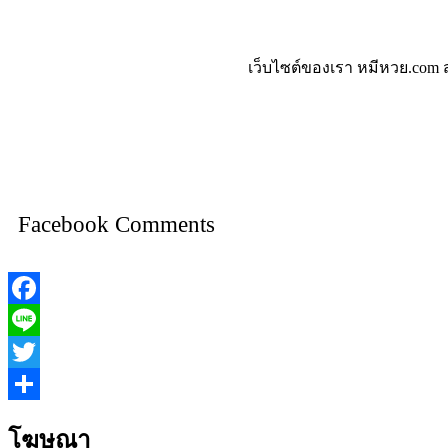
เว็บไซต์ของเรา หมีหวย.com ส
Facebook Comments
Facebook
Line
Twitter
Share
โฆษณา