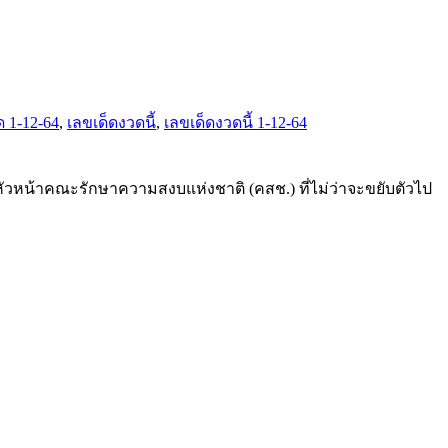
ด 1-12-64
,
เลขเด็ดงวดนี้
,
เลขเด็ดงวดนี้ 1-12-64
วหน้าคณะรักษาความสงบแห่งชาติ (คสช.) ที่ไม่ว่าจะขยับตัวไป