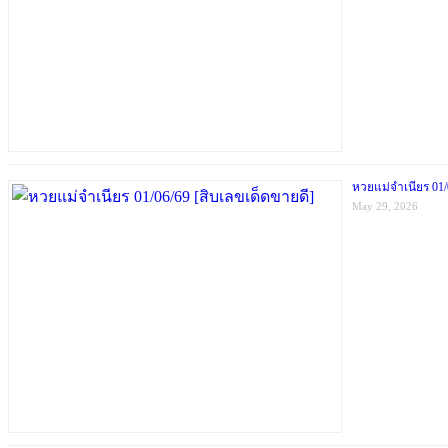
หวยแม่จำเนียร 01/
May 29, 2026