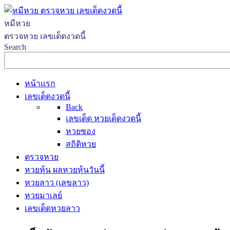
หมีหวย
ตรวจหวย เลขเด็ดงวดนี้
Search
หน้าแรก
เลขเด็ดงวดนี้
Back
เลขเด็ด หวยเด็ดงวดนี้
หวยซอง
สถิติหวย
ตรวจหวย
หวยหุ้น ผลหวยหุ้นวันนี้
หวยลาว (เลขลาว)
หวยมาเลย์
เลขเด็ดหวยลาว