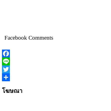
Facebook Comments
Facebook
Line
Twitter
Share
โฆษณา