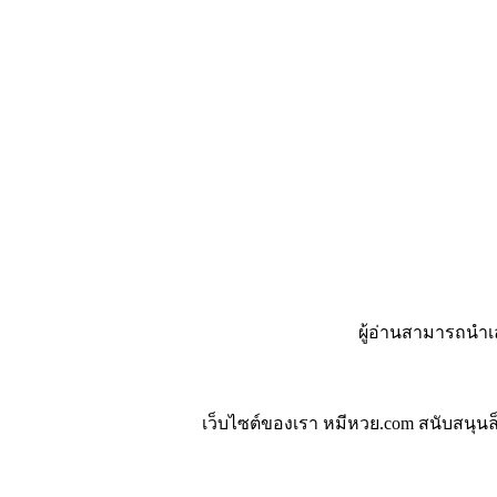
ผู้อ่านสามารถนำเ
เว็บไซต์ของเรา หมีหวย.com สนับสนุนล