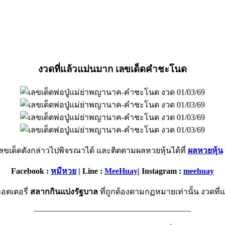
งวดที่แล้วแม่นมาก เลขเด็ดคำชะโนด
ลขเด็ดดังกล่าวไปพิจรณาได้ และติดตามผลหวยหุ้นได้ที่
ผลหวยหุ้น
Facebook :
หมีหวย
| Line :
MeeHuay
| Instagram :
meehuay
็อตเตอรี่
สลากกินแบ่งรัฐบาล
ที่ถูกต้องตามกฏหมายเท่านั้น งวดที
———————————————————–