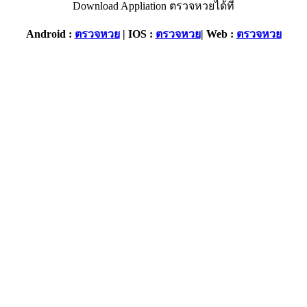
Download Appliation ตรวจหวยได้ที่
Android :
ตรวจหวย
| IOS :
ตรวจหวย
| Web :
ตรวจหวย