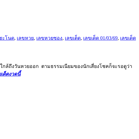
ชะโนด
,
เลขหวย
,
เลขหวยซอง
,
เลขเด็ด
,
เลขเด็ด 01/03/69
,
เลขเด็ด
นี้ใกล้ถึงวันหวยออก ตามธรรมเนียมของนักเสี่ยงโชคก็จะรอดูว่า
เด็ดงวดนี้