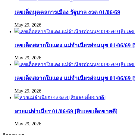
เลขเด็ดบุคคลการเมือง-รัฐบาล งวด 01/06/69
May 29, 2026
เลขเด็ดสลากใบแดง-แม่จำเนียรอ่อนนุช 01/06/69 [
May 29, 2026
เลขเด็ดสลากใบแดง-แม่จำเนียรอ่อนนุช 01/06/69 [
May 29, 2026
หวยแม่จำเนียร 01/06/69 [สิบเลขเด็ดขายดี]
May 29, 2026