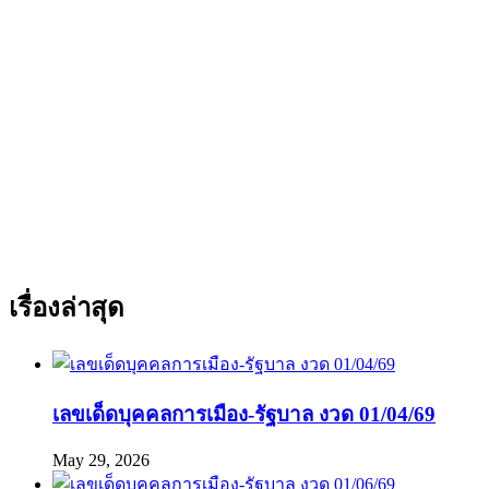
เรื่องล่าสุด
เลขเด็ดบุคคลการเมือง-รัฐบาล งวด 01/04/69
May 29, 2026