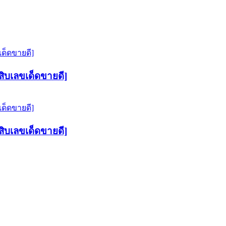
สิบเลขเด็ดขายดี]
สิบเลขเด็ดขายดี]