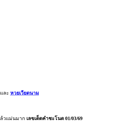
และ
หวยเวียดนาม
่แล้วแม่นมาก
เลขเด็ดคำชะโนด 01/03/69