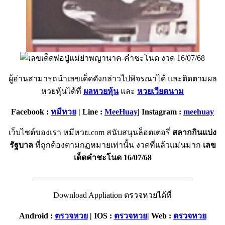
ผู้อ่านสามารถนำเลขเด็ดดังกล่าวไปพิจรณาได้ และติดตามผล
หวยหุ้นได้ที่
ผลหวยหุ้น
และ
หวยเวียดนาม
Facebook :
หมีหวย
| Line :
MeeHuay
| Instagram :
meehuay
เว็บไซต์ของเรา หมีหวย.com สนับสนุนล็อตเตอรี่
สลากกินแบ่ง
รัฐบาล
ที่ถูกต้องตามกฏหมายเท่านั้น งวดที่แล้วแม่นมาก
เลข
เด็ดคำชะโนด 16/07/68
———————————————————–
Download Appliation ตรวจหวยได้ที่
Android :
ตรวจหวย
| IOS :
ตรวจหวย
| Web :
ตรวจหวย