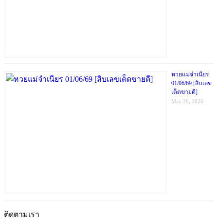
หวยแม่จำเนียร
01/06/69 [สิบเลข
เด็ดขายดี]
May 29, 2026
ติดตามเรา