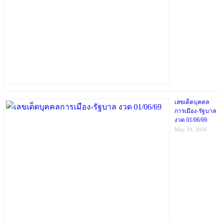
เลขเด็ดบุคคล
การเมือง-รัฐบาล
งวด 01/06/69
May 29, 2026