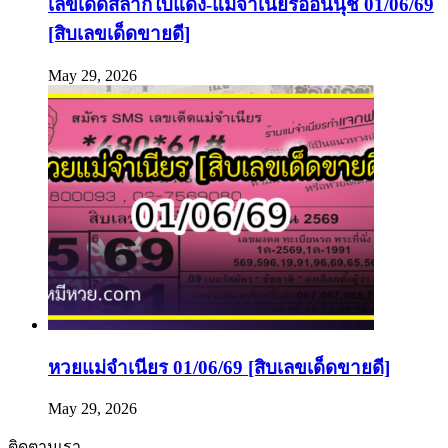
เลขเด็ดสลากใบแดง-แม่จำเนียรอ่อนนุช 01/06/69
[สิบเลขเด็ดขายดี]
May 29, 2026
หวยแม่จำเนียร 01/06/69 [สิบเลขเด็ดขายดี]
May 29, 2026
ติดตามเรา