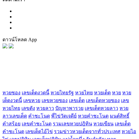
ดาวน์โหลด App
FaceBook
Tag น่าสนใจ
หวยซอง
เลขเด็ดงวดนี้
หวยไทยรัฐ
หวยไทย
หวยเด็ด
หวย
หวย
เด็ดงวดนี้
เลขหวย
เลขหวยซอง
เลขเด็ด
เลขเด็ดหวยซอง
เลข
หวยไทย
เลขดัง
หวยลาว
ปัญหาพารวย
เลขเด็ดหวยลาว
หวย
ลาวเลขเด็ด
คำชะโนด
พี่ไข่วัดเจดีย์
หวยคำชะโนด
มนต์สิทธิ์
คำสร้อย
เลขคำชะโนด
รวมเลขหวยปฎิทิน
หวยเขียน
เลขเด็ด
คำชะโนด
เลขเด็ดไอ้ไข่
รวมข่าวหวยเด็ดจากทั่วประเทศ
หวยไอ