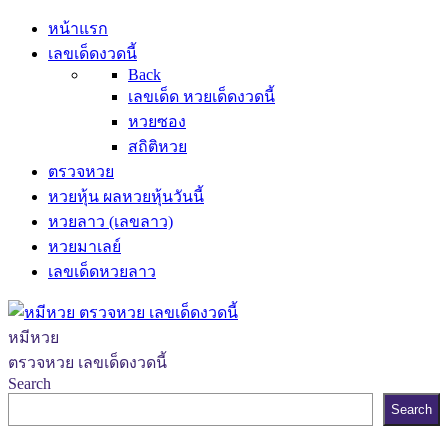
หน้าแรก
เลขเด็ดงวดนี้
Back
เลขเด็ด หวยเด็ดงวดนี้
หวยซอง
สถิติหวย
ตรวจหวย
หวยหุ้น ผลหวยหุ้นวันนี้
หวยลาว (เลขลาว)
หวยมาเลย์
เลขเด็ดหวยลาว
หมีหวย
ตรวจหวย เลขเด็ดงวดนี้
Search
Search