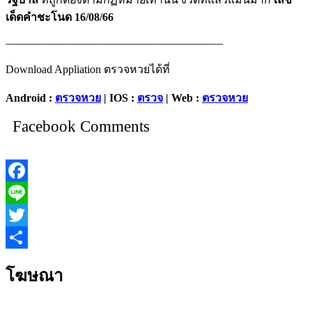
เด็ดคำชะโนด 16/08/66
———————————————————–
Download Appliation ตรวจหวยได้ที่
Android :
ตรวจหวย
| IOS :
ตรวจ
|
Web :
ตรวจหวย
Facebook Comments
Facebook
Line
Twitter
Share
โฆษณา