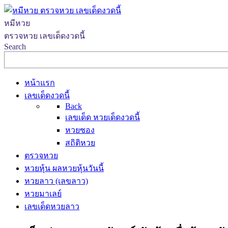
หมีหวย
ตรวจหวย เลขเด็ดงวดนี้
Search
หน้าแรก
เลขเด็ดงวดนี้
Back
เลขเด็ด หวยเด็ดงวดนี้
หวยซอง
สถิติหวย
ตรวจหวย
หวยหุ้น ผลหวยหุ้นวันนี้
หวยลาว (เลขลาว)
หวยมาเลย์
เลขเด็ดหวยลาว