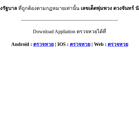
่งรัฐบาล
ที่ถูกต้องตามกฏหมายเท่านั้น
เลขเด็ดพุ่มพวง ดวงจันทร์ 
———————————————————–
Download Appliation ตรวจหวยได้ที่
Android :
ตรวจหวย
| IOS :
ตรวจหวย
| Web :
ตรวจหวย