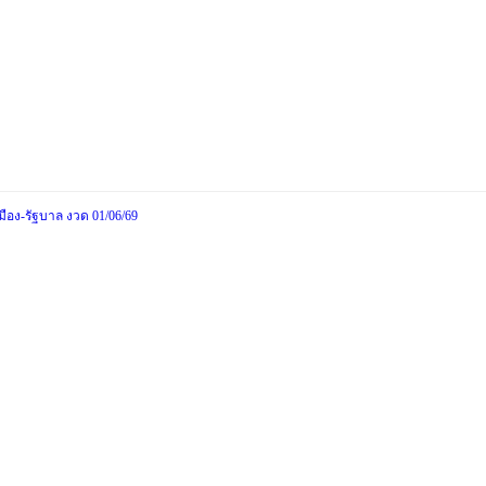
ือง-รัฐบาล งวด 01/06/69