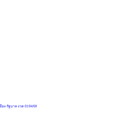
ือง-รัฐบาล งวด 01/04/69