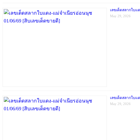
เลขเด็ดสลากใบแดง-
May 29, 2026
เลขเด็ดสลากใบแดง-
May 29, 2026