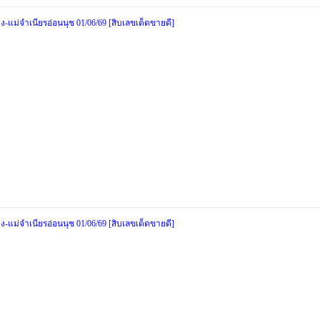
แม่จำเนียรอ่อนนุช 01/06/69 [สิบเลขเด็ดขายดี]
แม่จำเนียรอ่อนนุช 01/06/69 [สิบเลขเด็ดขายดี]