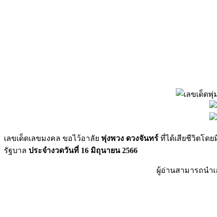
เลขเด็ดเลขมงคล ขอไว้อาลัย
พุ่งพวง ดวงจันทร์
ที่ได้เสียชีวิตโ
รัฐบาล
ประจำงวดวันที่ 16 มิถุนายน 2566
ผู้อ่านสามารถนำเ