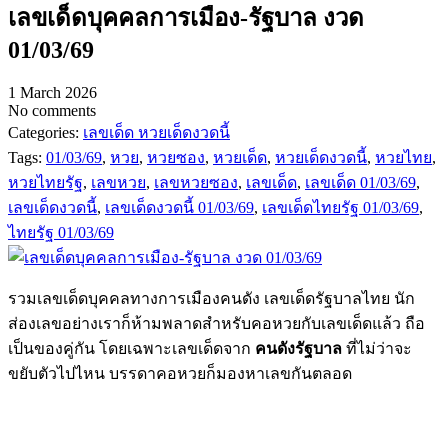
เลขเด็ดบุคคลการเมือง-รัฐบาล งวด
01/03/69
1 March 2026
No comments
Categories:
เลขเด็ด หวยเด็ดงวดนี้
Tags:
01/03/69
,
หวย
,
หวยซอง
,
หวยเด็ด
,
หวยเด็ดงวดนี้
,
หวยไทย
,
หวยไทยรัฐ
,
เลขหวย
,
เลขหวยซอง
,
เลขเด็ด
,
เลขเด็ด 01/03/69
,
เลขเด็ดงวดนี้
,
เลขเด็ดงวดนี้ 01/03/69
,
เลขเด็ดไทยรัฐ 01/03/69
,
ไทยรัฐ 01/03/69
รวมเลขเด็ดบุคคลทางการเมืองคนดัง เลขเด็ดรัฐบาลไทย นัก
ส่องเลขอย่างเราก็ห้ามพลาดสำหรับคอหวยกับเลขเด็ดแล้ว ถือ
เป็นของคู่กัน โดยเฉพาะเลขเด็ดจาก
คนดังรัฐบาล
ที่ไม่ว่าจะ
ขยับตัวไปไหน บรรดาคอหวยก็มองหาเลขกันตลอด