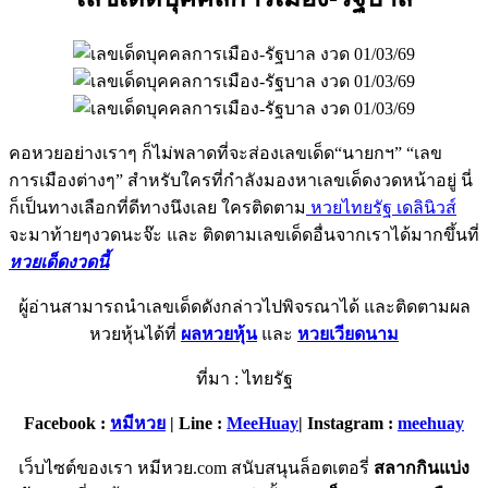
คอหวยอย่างเราๆ ก็ไม่พลาดที่จะส่องเลขเด็ด“นายกฯ” “เลข
การเมืองต่างๆ”
สำหรับใครที่กำลังมองหาเลขเด็ดงวดหน้าอยู่ นี่
ก็เป็นทางเลือกที่ดีทางนึงเลย ใครติดตาม
หวยไทยรัฐ เดลินิวส์
จะมาท้ายๆงวดนะจ๊ะ และ ติดตามเลขเด็ดอื่นจากเราได้มากขึ้นที่
หวยเด็ดงวดนี้
ผู้อ่านสามารถนำเลขเด็ดดังกล่าวไปพิจรณาได้ และติดตามผล
หวยหุ้นได้ที่
ผลหวยหุ้น
และ
หวยเวียดนาม
ที่มา : ไทยรัฐ
Facebook :
หมีหวย
| Line :
MeeHuay
| Instagram :
meehuay
เว็บไซต์ของเรา หมีหวย.com สนับสนุนล็อตเตอรี่
สลากกินแบ่ง