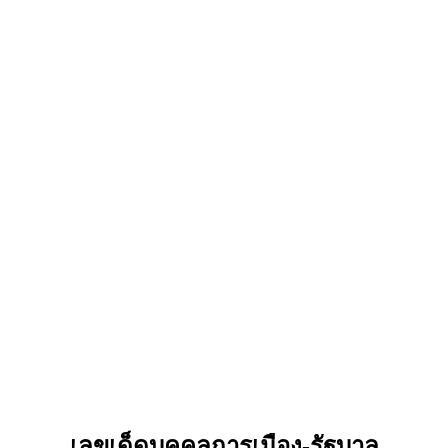
เลขเด็ดบุคคลการเมือง-รัฐบาล