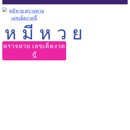
หมีหวย
ตรวจหวย เลขเด็ดงวด
นี้