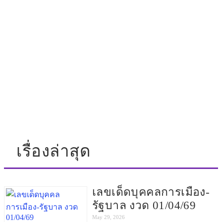
เรื่องล่าสุด
เลขเด็ดบุคคลการเมือง-
รัฐบาล งวด 01/04/69
May 29, 2026