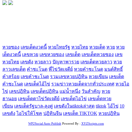
FaceBook
Tag น่าสนใจ
หวยซอง
เลขเด็ดงวดนี้
หวยไทยรัฐ
หวยไทย
หวยเด็ด
หวย
หวย
เด็ดงวดนี้
เลขหวย
เลขหวยซอง
เลขเด็ด
เลขเด็ดหวยซอง
เลข
หวยไทย
เลขดัง
หวยลาว
ปัญหาพารวย
เลขเด็ดหวยลาว
หวย
ลาวเลขเด็ด
คำชะโนด
พี่ไข่วัดเจดีย์
หวยคำชะโนด
มนต์สิทธิ์
คำสร้อย
เลขคำชะโนด
รวมเลขหวยปฎิทิน
หวยเขียน
เลขเด็ด
คำชะโนด
เลขเด็ดไอ้ไข่
รวมข่าวหวยเด็ดจากทั่วประเทศ
หวยไอ
ไข่
เลขปฎิทิน
เลขเด็ดปฎิทิน
แม่น้ำหนึ่ง
วันสำคัญ
หวย
ฮานอย
เลขเด็ดตาไข่วัดเจดีย์
เลขเด็ดไอไข่
เลขเด็ดหวย
เขียน
เลขเด็ดรัฐบาล-ลุงตู่
เลขดังในtiktokล่าสุด
tiktok
ไอ้ไข่
10
เลขดัง
ไอไข่ให้โชค
ปฎิทินจีน
เลขเด็ด TIKTOK
หวยปฎิทิน
WP2Social Auto Publish
Powered By :
XYZScripts.com