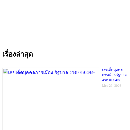
เรื่องล่าสุด
เลขเด็ดบุคคล
การเมือง-รัฐบาล
งวด 01/04/69
May 29, 2026