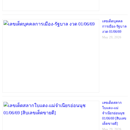
เลขเด็ดบุคคล
การเมือง-รัฐบาล
งวด 01/06/69
May 29, 2026
เลขเด็ดสลาก
ใบแดง-แม่
จำเนียรอ่อนนุช
01/06/69 [สิบเลข
เด็ดขายดี]
May 29, 2026