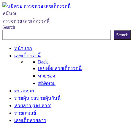
หมีหวย
ตรวจหวย เลขเด็ดงวดนี้
Search
Search
หน้าแรก
เลขเด็ดงวดนี้
Back
เลขเด็ด หวยเด็ดงวดนี้
หวยซอง
สถิติหวย
ตรวจหวย
หวยหุ้น ผลหวยหุ้นวันนี้
หวยลาว (เลขลาว)
หวยมาเลย์
เลขเด็ดหวยลาว