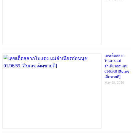
เลขเด็ดสลาก
ใบแดง-แม่
จำเนียรอ่อนนุช
01/06/69 [สิบเลข
เด็ดขายดี]
May 29, 2026