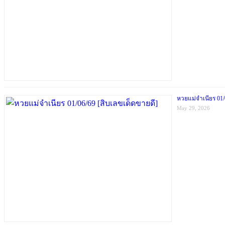
หวยแม่จำเนียร 01/
May 29, 2026