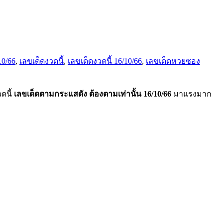
10/66
,
เลขเด็ดงวดนี้
,
เลขเด็ดงวดนี้ 16/10/66
,
เลขเด็ดหวยซอง
ดนี้
เลขเด็ดตามกระแสดัง ต้องตามเท่านั้น 16/10/66
มาแรงมาก