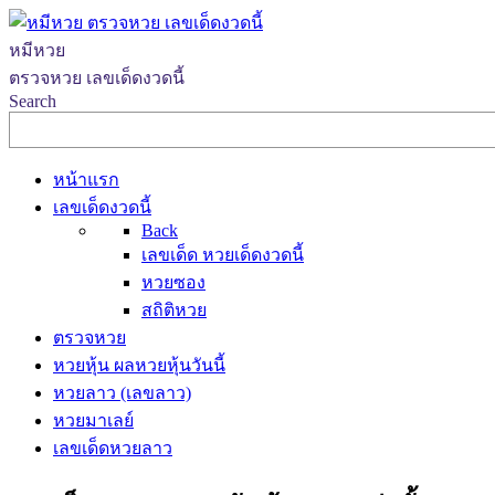
หมีหวย
ตรวจหวย เลขเด็ดงวดนี้
Search
หน้าแรก
เลขเด็ดงวดนี้
Back
เลขเด็ด หวยเด็ดงวดนี้
หวยซอง
สถิติหวย
ตรวจหวย
หวยหุ้น ผลหวยหุ้นวันนี้
หวยลาว (เลขลาว)
หวยมาเลย์
เลขเด็ดหวยลาว