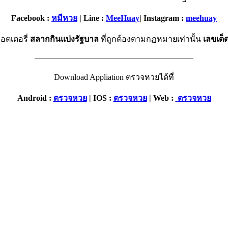
Facebook :
หมีหวย
| Line :
MeeHuay
| Instagram :
meehuay
อตเตอรี่
สลากกินแบ่งรัฐบาล
ที่ถูกต้องตามกฏหมายเท่านั้น
เลขเด็
———————————————————–
Download Appliation ตรวจหวยได้ที่
Android :
ตรวจหวย
|
IOS :
ตรวจหวย
|
Web :
ตรวจหวย