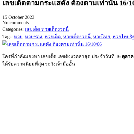
เลขเด็ดตามกระแสดัง ต้องตามเท่านั้น 16/1
15 October 2023
No comments
Categories:
เลขเด็ด หวยเด็ดงวดนี้
Tags:
หวย
,
หวยซอง
,
หวยเด็ด
,
หวยเด็ดงวดนี้
,
หวยไทย
,
หวยไทยรั
ใครที่กำลังมองหา เลขเด็ด เลขดังงวดล่าสุด ประจำวันที่
16 ตุลา
ได้รับความนิยมที่สุด ระวังเจ้ามืออั้น