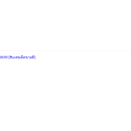
06/69 [สิบเลขเด็ดขายดี]