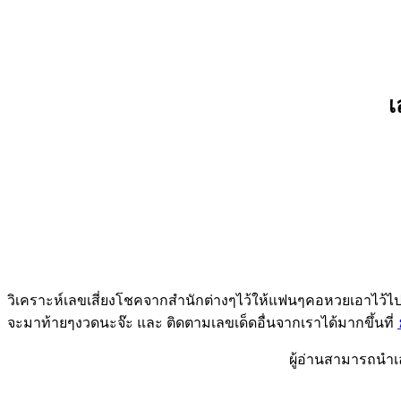
เ
วิเคราะห์เลขเสี่ยงโชคจากสำนักต่างๆไว้ให้แฟนๆคอหวยเอาไว้ไป
จะมาท้ายๆงวดนะจ๊ะ และ ติดตามเลขเด็ดอื่นจากเราได้มากขึ้นที่
ผู้อ่านสามารถนำเ