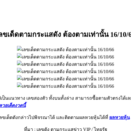
ลขเด็ดตามกระแสดัง ต้องตามเท่านั้น 16/10/
เป็นแนวทาง เลขสองตัว ทั้งบนทั้งล่าง สามารถซื้อตามตัวตรงได้เล
หวยเด็ดงวดนี้
ลขเด็ดดังกล่าวไปพิจรณาได้ และติดตามผลหวยหุ้นได้ที่
ผลหวยหุ้น
ที่มา : เลขดัง ตามกระแสข่าว VIP / ไทยรัฐ