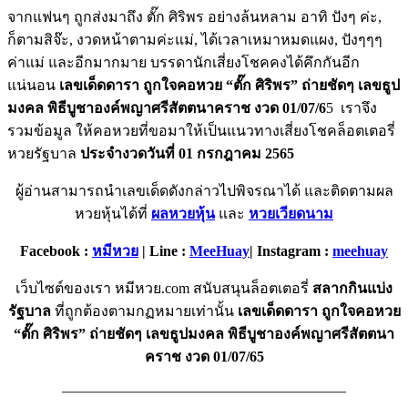
จากแฟนๆ ถูกส่งมาถึง ตั๊ก ศิริพร อย่างล้นหลาม อาทิ ปังๆ ค่ะ,
ก็ตามสิจ๊ะ, งวดหน้าตามค่ะแม่, ได้เวลาเหมาหมดแผง, ปังๆๆๆ
ค่าแม่ และอีกมากมาย บรรดานักเสี่ยงโชคคงได้คึกกันอีก
แน่นอน
เลขเด็ดดารา ถูกใจคอหวย “ตั๊ก ศิริพร” ถ่ายชัดๆ เลขธูป
มงคล พิธีบูชาองค์พญาศรีสัตตนาคราช งวด 01/07/6
5 เราจึง
รวมข้อมูล ให้คอหวยที่ขอมาให้เป็นแนวทางเสี่ยงโชคล็อตเตอรี่
หวยรัฐบาล
ประจำงวดวันที่ 01 กรกฎาคม 2565
ผู้อ่านสามารถนำเลขเด็ดดังกล่าวไปพิจรณาได้ และติดตามผล
หวยหุ้นได้ที่
ผลหวยหุ้น
และ
หวยเวียดนาม
Facebook :
หมีหวย
| Line :
MeeHuay
| Instagram :
meehuay
เว็บไซต์ของเรา หมีหวย.com สนับสนุนล็อตเตอรี่
สลากกินแบ่ง
รัฐบาล
ที่ถูกต้องตามกฏหมายเท่านั้น
เลขเด็ดดารา ถูกใจคอหวย
“ตั๊ก ศิริพร” ถ่ายชัดๆ เลขธูปมงคล พิธีบูชาองค์พญาศรีสัตตนา
คราช งวด 01/07/65
———————————————————–