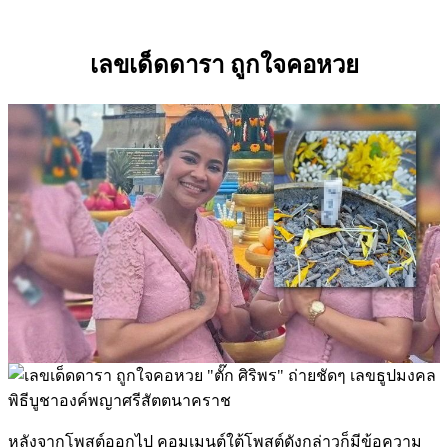
เลขเด็ดดารา ถูกใจคอหวย
หลังจากโพสต์ออกไป คอมเมนต์ใต้โพสต์ดังกล่าวก็มีข้อความ