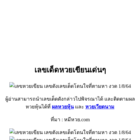
เลขเด็ดหวยเขียนเด่นๆ
ผู้อ่านสามารถนำเลขเด็ดดังกล่าวไปพิจรณาได้ และติดตามผล
หวยหุ้นได้ที่
ผลหวยหุ้น
และ
หวยเวียดนาม
ที่มา : หมีหวย.com