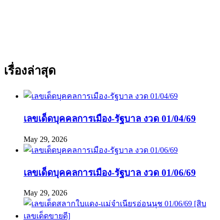
เรื่องล่าสุด
เลขเด็ดบุคคลการเมือง-รัฐบาล งวด 01/04/69
May 29, 2026
เลขเด็ดบุคคลการเมือง-รัฐบาล งวด 01/06/69
May 29, 2026