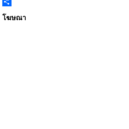
Twitter
Share
โฆษณา