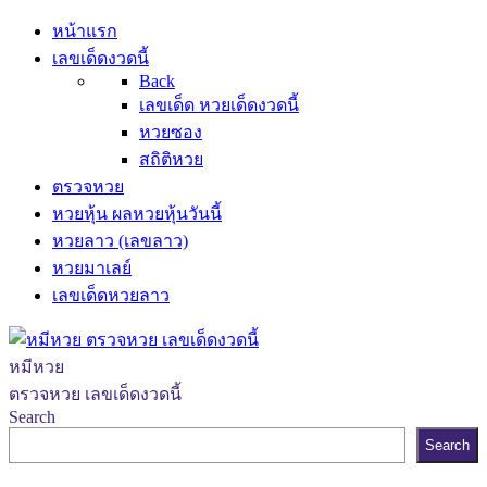
หน้าแรก
เลขเด็ดงวดนี้
Back
เลขเด็ด หวยเด็ดงวดนี้
หวยซอง
สถิติหวย
ตรวจหวย
หวยหุ้น ผลหวยหุ้นวันนี้
หวยลาว (เลขลาว)
หวยมาเลย์
เลขเด็ดหวยลาว
หมีหวย
ตรวจหวย เลขเด็ดงวดนี้
Search
Search