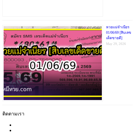
หวยแม่จำเนียร
01/06/69 [สิบเลข
เด็ดขายดี]
May 29, 2026
ติดตามเรา