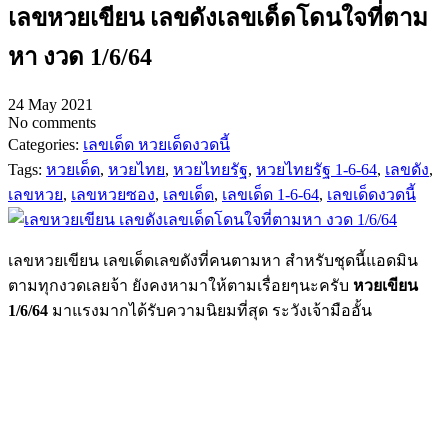
เลขหวยเขียน เลขดังเลขเด็ดโดนใจที่ตาม
หา งวด 1/6/64
24 May 2021
No comments
Categories:
เลขเด็ด หวยเด็ดงวดนี้
Tags:
หวยเด็ด
,
หวยไทย
,
หวยไทยรัฐ
,
หวยไทยรัฐ 1-6-64
,
เลขดัง
,
เลขหวย
,
เลขหวยซอง
,
เลขเด็ด
,
เลขเด็ด 1-6-64
,
เลขเด็ดงวดนี้
เลขหวยเขียน เลขเด็ดเลขดังที่คนตามหา สำหรับชุดนี้แอดมิน
ตามทุกงวดเลยจ้า ยังคงหามาให้ตามเรื่อยๆนะครับ
หวยเขียน
1/6/64
มาแรงมากได้รับความนิยมที่สุด ระวังเจ้ามืออั้น