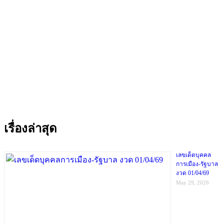
เรื่องล่าสุด
เลขเด็ดบุคคล
การเมือง-รัฐบาล
งวด 01/04/69
May 29, 2026