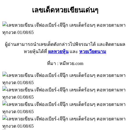
เลขเด็ดหวยเขียนเด่นๆ
ผู้อ่านสามารถนำเลขเด็ดดังกล่าวไปพิจรณาได้ และติดตามผล
หวยหุ้นได้ที่
ผลหวยหุ้น
และ
หวยเวียดนาม
ที่มา : หมีหวย.com