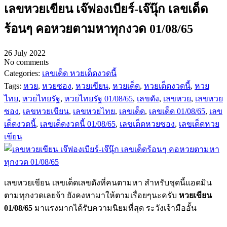
เลขหวยเขียน เจ๊ฟองเบียร์-เจ๊นุ๊ก เลขเด็ด
ร้อนๆ คอหวยตามหาทุกงวด 01/08/65
26 July 2022
No comments
Categories:
เลขเด็ด หวยเด็ดงวดนี้
Tags:
หวย
,
หวยซอง
,
หวยเขียน
,
หวยเด็ด
,
หวยเด็ดงวดนี้
,
หวย
ไทย
,
หวยไทยรัฐ
,
หวยไทยรัฐ 01/08/65
,
เลขดัง
,
เลขหวย
,
เลขหวย
ซอง
,
เลขหวยเขียน
,
เลขหวยไทย
,
เลขเด็ด
,
เลขเด็ด 01/08/65
,
เลข
เด็ดงวดนี้
,
เลขเด็ดงวดนี้ 01/08/65
,
เลขเด็ดหวยซอง
,
เลขเด็ดหวย
เขียน
เลขหวยเขียน เลขเด็ดเลขดังที่คนตามหา สำหรับชุดนี้แอดมิน
ตามทุกงวดเลยจ้า ยังคงหามาให้ตามเรื่อยๆนะครับ
หวยเขียน
01/08/65
มาแรงมากได้รับความนิยมที่สุด ระวังเจ้ามืออั้น