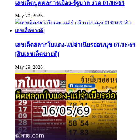
เลขเด็ดบุคคลการเมือง-รัฐบาล งวด 01/06/69
May 29, 2026
เลขเด็ดสลากใบแดง-แม่จำเนียรอ่อนนุช 01/06/69
[สิบเลขเด็ดขายดี]
May 29, 2026