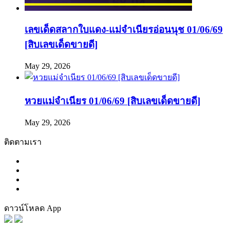
เลขเด็ดสลากใบแดง-แม่จำเนียรอ่อนนุช 01/06/69
[สิบเลขเด็ดขายดี]
May 29, 2026
หวยแม่จำเนียร 01/06/69 [สิบเลขเด็ดขายดี]
May 29, 2026
ติดตามเรา
ดาวน์โหลด App