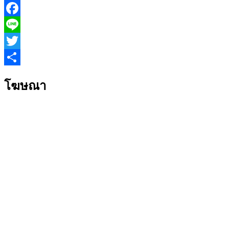
Facebook
Line
Twitter
Share
โฆษณา