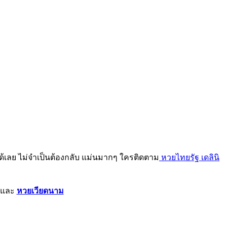
ได้เลย ไม่จำเป็นต้องกลับ แม่นมากๆ ใครติดตาม
หวยไทยรัฐ เดลินิ
และ
หวยเวียดนาม