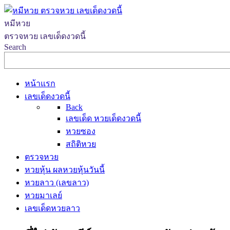
หมีหวย
ตรวจหวย เลขเด็ดงวดนี้
Search
หน้าแรก
เลขเด็ดงวดนี้
Back
เลขเด็ด หวยเด็ดงวดนี้
หวยซอง
สถิติหวย
ตรวจหวย
หวยหุ้น ผลหวยหุ้นวันนี้
หวยลาว (เลขลาว)
หวยมาเลย์
เลขเด็ดหวยลาว