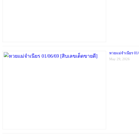
หวยแม่จำเนียร 01/
May 29, 2026