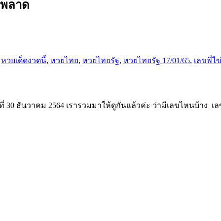
ามพลาด
,
หวยเด็ดงวดนี้
,
หวยไทย
,
หวยไทยรัฐ
,
หวยไทยรัฐ 17/01/65
,
เลขพี่ไข
ที่ 30 ธันวาคม 2564 เรารวมมาให้ดูกันแล้วค่ะ ว่ามีเลขไหนบ้าง เล