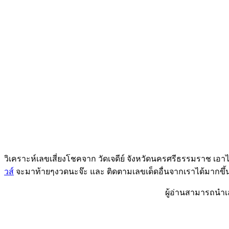
วิเคราะห์เลขเสี่ยงโชคจาก วัดเจดีย์ จังหวัดนครศรีธรรมราช เอา
วส์
จะมาท้ายๆงวดนะจ๊ะ และ ติดตามเลขเด็ดอื่นจากเราได้มากขึ้น
ผู้อ่านสามารถนำเ