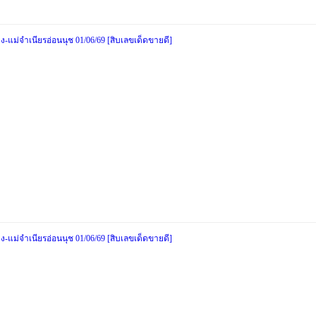
แม่จำเนียรอ่อนนุช 01/06/69 [สิบเลขเด็ดขายดี]
แม่จำเนียรอ่อนนุช 01/06/69 [สิบเลขเด็ดขายดี]