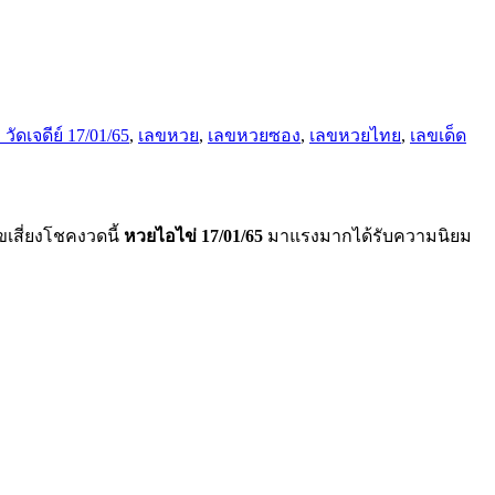
่ วัดเจดีย์ 17/01/65
,
เลขหวย
,
เลขหวยซอง
,
เลขหวยไทย
,
เลขเด็ด
ขเสี่ยงโชคงวดนี้
หวยไอไข่ 17/01/65
มาแรงมากได้รับความนิยม