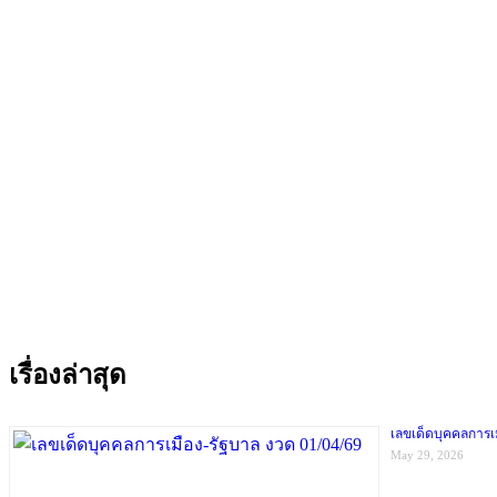
เรื่องล่าสุด
เลขเด็ดบุคคลการเม
May 29, 2026