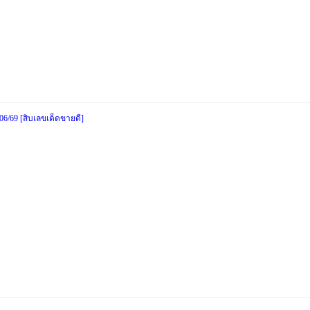
06/69 [สิบเลขเด็ดขายดี]