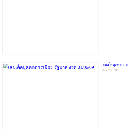
เลขเด็ดบุคคลการเม
May 29, 2026