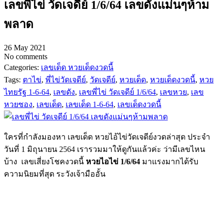
เลขพี่ไข่ วัดเจดีย์ 1/6/64 เลขดังแม่นๆห้าม
พลาด
26 May 2021
No comments
Categories:
เลขเด็ด หวยเด็ดงวดนี้
Tags:
ตาไข่
,
พี่ไข่วัดเจดีย์
,
วัดเจดีย์
,
หวยเด็ด
,
หวยเด็ดงวดนี้
,
หวย
ไทยรัฐ 1-6-64
,
เลขดัง
,
เลขพี่ไข่ วัดเจดีย์ 1/6/64
,
เลขหวย
,
เลข
หวยซอง
,
เลขเด็ด
,
เลขเด็ด 1-6-64
,
เลขเด็ดงวดนี้
ใครที่กำลังมองหา เลขเด็ด หวยไอ้ไข่วัดเจดีย์งวดล่าสุด ประจำ
วันที่ 1 มิถุนายน 2564 เรารวมมาให้ดูกันแล้วค่ะ ว่ามีเลขไหน
บ้าง เลขเสี่ยงโชคงวดนี้
หวยไอไข่ 1/6/64
มาแรงมากได้รับ
ความนิยมที่สุด ระวังเจ้ามืออั้น