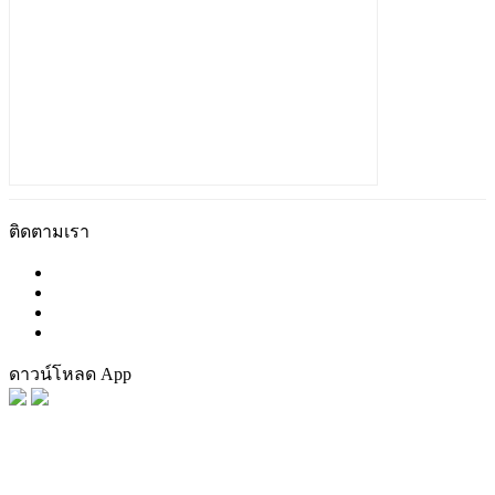
ติดตามเรา
ดาวน์โหลด App
FaceBook