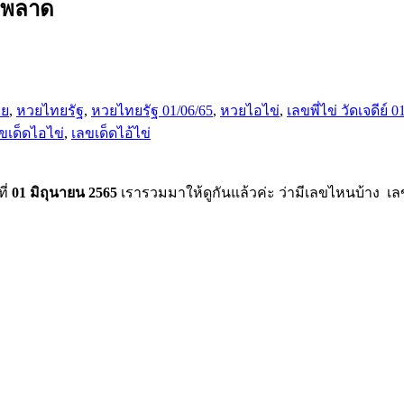
ามพลาด
ทย
,
หวยไทยรัฐ
,
หวยไทยรัฐ 01/06/65
,
หวยไอไข่
,
เลขพี่ไข่ วัดเจดีย์ 0
ขเด็ดไอไข่
,
เลขเด็ดไอ้ไข่
ี่
01 มิถุนายน 2565
เรารวมมาให้ดูกันแล้วค่ะ ว่ามีเลขไหนบ้าง เล