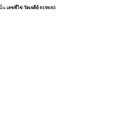
นั้น
เลขพี่ไข่ วัดเจดีย์ 01/06/65