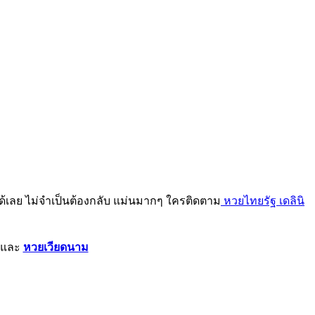
ได้เลย ไม่จำเป็นต้องกลับ แม่นมากๆ ใครติดตาม
หวยไทยรัฐ เดลินิ
และ
หวยเวียดนาม