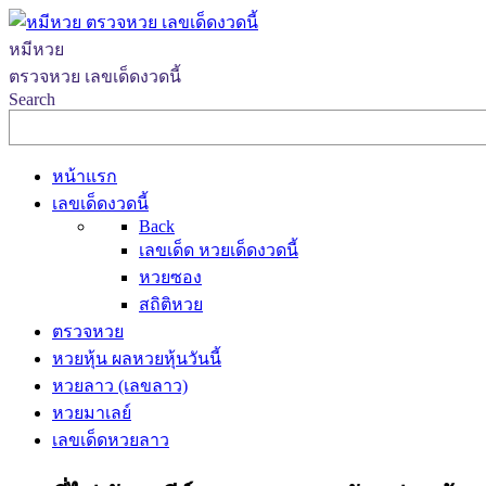
หมีหวย
ตรวจหวย เลขเด็ดงวดนี้
Search
หน้าแรก
เลขเด็ดงวดนี้
Back
เลขเด็ด หวยเด็ดงวดนี้
หวยซอง
สถิติหวย
ตรวจหวย
หวยหุ้น ผลหวยหุ้นวันนี้
หวยลาว (เลขลาว)
หวยมาเลย์
เลขเด็ดหวยลาว