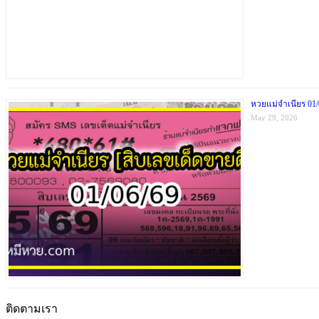
หวยแม่จำเนียร 01/
May 29, 2026
ติดตามเรา