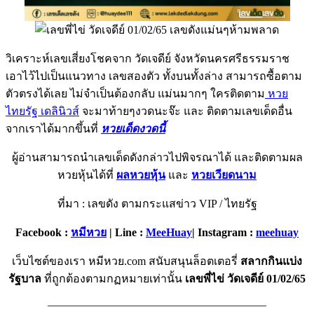
วิเคราะห์เลขเสี่ยงโชคจาก วัดเจดีย์ จังหวัดนครศรีธรรมราช
เอาไว้ไปเป็นแนวทาง เลขสองตัว ทั้งบนทั้งล่าง สามารถซื้อตาม
ตัวตรงได้เลย ไม่จำเป็นต้องกลับ แม่นมากๆ ใครติดตาม
หวย
ไทยรัฐ เดลินิวส์
จะมาท้ายๆงวดนะจ๊ะ และ ติดตามเลขเด็ดอื่น
จากเราได้มากขึ้นที่
หวยเด็ดงวดนี้
ผู้อ่านสามารถนำเลขเด็ดดังกล่าวไปพิจรณาได้ และติดตามผล
หวยหุ้นได้ที่
ผลหวยหุ้น
และ
หวยเวียดนาม
ที่มา : เลขดัง ตามกระแสข่าว VIP / ไทยรัฐ
Facebook :
หมีหวย
| Line :
MeeHuay
| Instagram :
meehuay
เว็บไซต์ของเรา หมีหวย.com สนับสนุนล็อตเตอรี่
สลากกินแบ่ง
รัฐบาล
ที่ถูกต้องตามกฏหมายเท่านั้น
เลขพี่ไข่ วัดเจดีย์ 01/02/65
———————————————————–