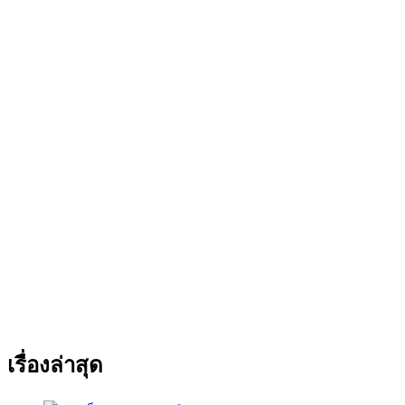
เรื่องล่าสุด