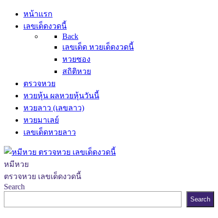
หน้าแรก
เลขเด็ดงวดนี้
Back
เลขเด็ด หวยเด็ดงวดนี้
หวยซอง
สถิติหวย
ตรวจหวย
หวยหุ้น ผลหวยหุ้นวันนี้
หวยลาว (เลขลาว)
หวยมาเลย์
เลขเด็ดหวยลาว
หมีหวย
ตรวจหวย เลขเด็ดงวดนี้
Search
Search