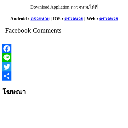
Download Appliation ตรวจหวยได้ที่
Android :
ตรวจหวย
| IOS :
ตรวจหวย
| Web :
ตรวจหวย
Facebook Comments
Facebook
Line
Twitter
Share
โฆษณา