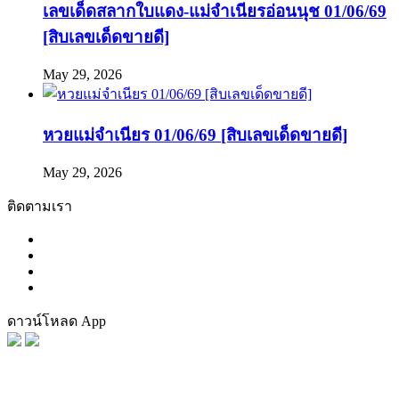
เลขเด็ดสลากใบแดง-แม่จำเนียรอ่อนนุช 01/06/69
[สิบเลขเด็ดขายดี]
May 29, 2026
หวยแม่จำเนียร 01/06/69 [สิบเลขเด็ดขายดี]
May 29, 2026
ติดตามเรา
ดาวน์โหลด App
FaceBook