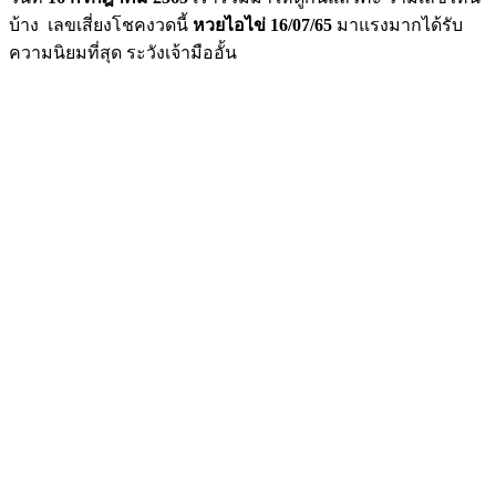
บ้าง เลขเสี่ยงโชคงวดนี้
หวยไอไข่ 16/07/65
มาแรงมากได้รับ
ความนิยมที่สุด ระวังเจ้ามืออั้น