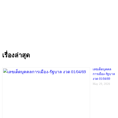
เรื่องล่าสุด
เลขเด็ดบุคคล
การเมือง-รัฐบาล
งวด 01/04/69
May 29, 2026