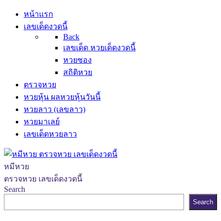
หน้าแรก
เลขเด็ดงวดนี้
Back
เลขเด็ด หวยเด็ดงวดนี้
หวยซอง
สถิติหวย
ตรวจหวย
หวยหุ้น ผลหวยหุ้นวันนี้
หวยลาว (เลขลาว)
หวยมาเลย์
เลขเด็ดหวยลาว
หมีหวย
ตรวจหวย เลขเด็ดงวดนี้
Search
Search