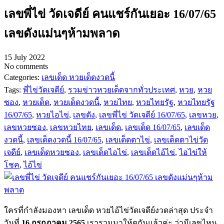
เลขพี่ไข่ วัดเจดีย์ คนแชร์กันเยอะ 16/07/65
เลขดังแม่นๆห้ามพลาด
15 July 2022
No comments
Categories:
เลขเด็ด หวยเด็ดงวดนี้
Tags:
พี่ไข่วัดเจดีย์
,
รวมข่าวหวยเด็ดจากทั่วประเทศ
,
หวย
,
หวย
ซอง
,
หวยเด็ด
,
หวยเด็ดงวดนี้
,
หวยไทย
,
หวยไทยรัฐ
,
หวยไทยรัฐ
16/07/65
,
หวยไอไข่
,
เลขดัง
,
เลขพี่ไข่ วัดเจดีย์ 16/07/65
,
เลขหวย
,
เลขหวยซอง
,
เลขหวยไทย
,
เลขเด็ด
,
เลขเด็ด 16/07/65
,
เลขเด็ด
งวดนี้
,
เลขเด็ดงวดนี้ 16/07/65
,
เลขเด็ดตาไข่
,
เลขเด็ดตาไข่วัด
เจดีย์
,
เลขเด็ดหวยซอง
,
เลขเด็ดไอไข่
,
เลขเด็ดไอ้ไข่
,
ไอไข่ให้
โชค
,
ไอ้ไข่
ใครที่กำลังมองหา เลขเด็ด หวยไอ้ไข่วัดเจดีย์งวดล่าสุด ประจำ
วันที่
16 กรกฎาคม 2565
เรารวมมาให้ดูกันแล้วค่ะ ว่ามีเลขไหน