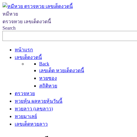
หมีหวย
ตรวจหวย เลขเด็ดงวดนี้
Search
หน้าแรก
เลขเด็ดงวดนี้
Back
เลขเด็ด หวยเด็ดงวดนี้
หวยซอง
สถิติหวย
ตรวจหวย
หวยหุ้น ผลหวยหุ้นวันนี้
หวยลาว (เลขลาว)
หวยมาเลย์
เลขเด็ดหวยลาว