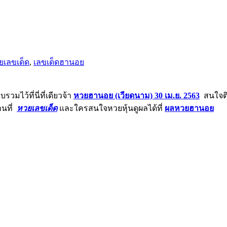
เลขเด็ด
,
เลขเด็ดฮานอย
มไว้ที่นี่ที่เดียวจ้า
หวยฮานอย (เวียดนาม) 30 เม.ย. 2563
สนใจต
นที่
หวยเลขเด็ด
และใครสนใจหวยหุ้นดูผลได้ที่
ผลหวยฮานอย