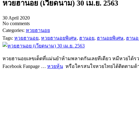
หวยฮานอย (เวียดนาม) 30 เม.ย. 2563
30 April 2020
No comments
Categories:
หวยฮานอย
Tags:
หวยฮานอย
,
หวยฮานอยพิเศษ
,
ฮานอย
,
ฮานอยพิเศษ
,
ฮานอย
หวยฮานอยเลขเด็ดที่แม่นยำห้ามพลาดกันเลยทีเดียว หมีหวยได้รวบรว
Facebook Fanpage …
หวยหุ้น
หรือใครสนใจหวยไทยได้ติดตามด้า