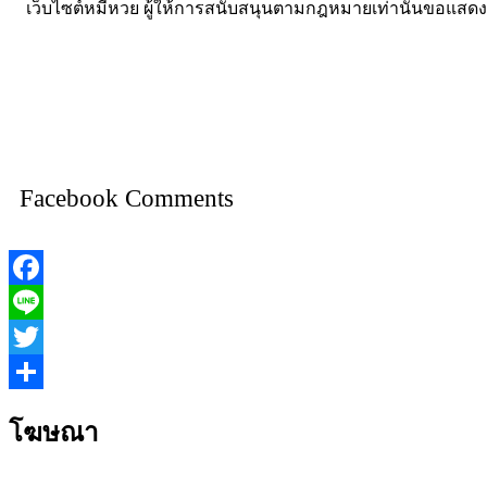
เว็บไซต์หมีหวย ผู้ให้การสนับสนุนตามกฎหมายเท่านั้นขอแสดงค
Facebook Comments
Facebook
Line
Twitter
Share
โฆษณา