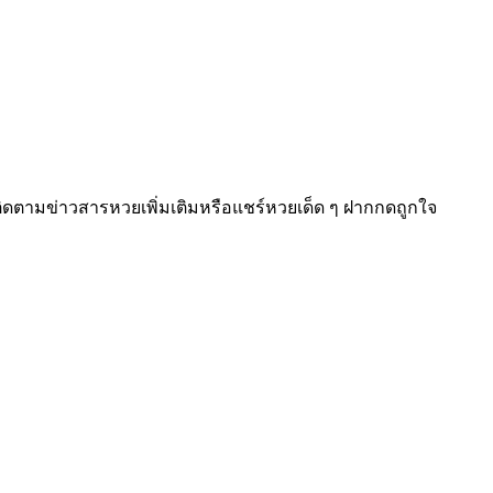
ิดตามข่าวสารหวยเพิ่มเติมหรือแชร์หวยเด็ด ๆ ฝากกดถูกใจ