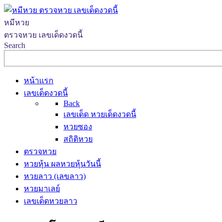
หมีหวย
ตรวจหวย เลขเด็ดงวดนี้
Search
หน้าแรก
เลขเด็ดงวดนี้
Back
เลขเด็ด หวยเด็ดงวดนี้
หวยซอง
สถิติหวย
ตรวจหวย
หวยหุ้น ผลหวยหุ้นวันนี้
หวยลาว (เลขลาว)
หวยมาเลย์
เลขเด็ดหวยลาว