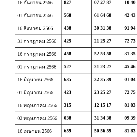
827
07 27 87
10 40
16 กันยายน 2566
568
61 64 68
42 43
01 กันยายน 2566
438
30 31 38
91 94
16 สิงหาคม 2566
425
21 25 27
72 73
31 กรกฎาคม 2566
458
52 53 58
31 35
16 กรกฎาคม 2566
527
21 23 27
45 46
01 กรกฎาคม 2566
635
32 35 39
01 04
16 มิถุนายน 2566
423
23 25 27
72 75
01 มิถุนายน 2566
315
12 15 17
81 83
16 พฤษภาคม 2566
038
31 34 38
09 39
02 พฤษภาคม 2566
659
50 56 59
81 83
16 เมษายน 2566