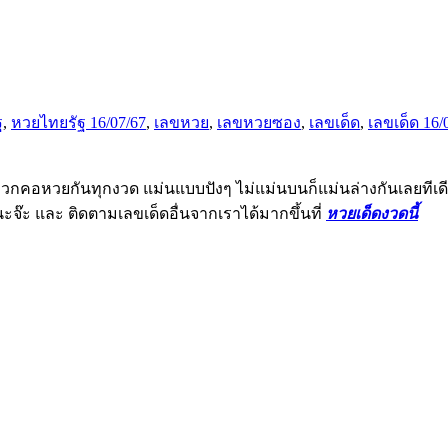
ฐ
,
หวยไทยรัฐ 16/07/67
,
เลขหวย
,
เลขหวยซอง
,
เลขเด็ด
,
เลขเด็ด 16/
กคอหวยกันทุกงวด แม่นแบบปังๆ ไม่แม่นบนก็แม่นล่างกันเลยทีเด
๊ะ และ ติดตามเลขเด็ดอื่นจากเราได้มากขึ้นที่
หวยเด็ดงวดนี้