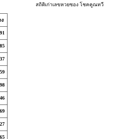
สถิติเก่าเลขหวยซอง โชคคูณทวี
าง
 91
 85
 37
 59
 98
 46
 69
 27
 65