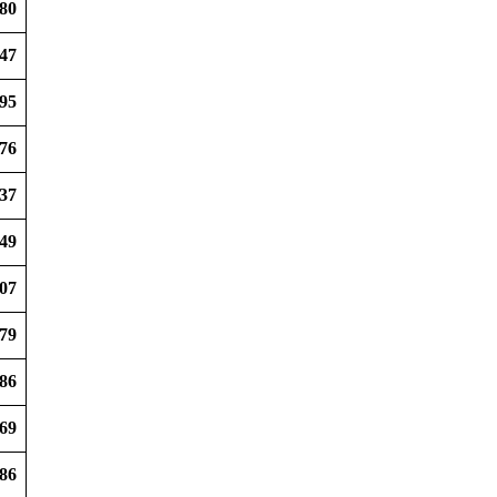
 80
 47
 95
 76
 37
 49
 07
 79
 86
 69
 86